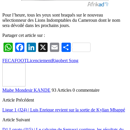
Pour l’heure, tous les yeux sont braqués sur le nouveau
sélectionneur des Lions Indomptables du Cameroun dont le nom
sera dévoilé dans les prochains jours.
Partager cet article sur :
WhatsApp
Facebook
LinkedIn
X
Email
Partager
FECAFOOT
Licenciement
Rigobert Song
Miabe Mondesir KANDE
93 Articles
0 commentaire
Article Précédent
Ligue 1 (J24) | Luis Enrique revient sur la sortie de Kylian Mbappé
Article Suivant
D1 Lonato (J15) | Le calvaire de Semassi continue, les résultats du