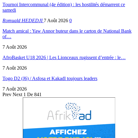
Tournoi Intercommunal (4e édition) : les hostilités démarrent ce
samedi
Romuald HEDEDJI
7 Août 2026
0
Match amical : Yaw Annor buteur dans le carton de National Bank
of…
7 Août 2026
AfroBasket U18 2026 | Les Lionceaux rugissent d’entrée : le…
7 Août 2026
Togo D2 (J6) / Asfosa et Kakadl toujours leaders
7 Août 2026
Prev
Next
1 De 841