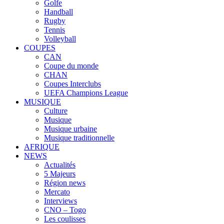
Golfe
Handball
Rugby
Tennis
Volleyball
COUPES
CAN
Coupe du monde
CHAN
Coupes Interclubs
UEFA Champions League
MUSIQUE
Culture
Musique
Musique urbaine
Musique traditionnelle
AFRIQUE
NEWS
Actualités
5 Majeurs
Région news
Mercato
Interviews
CNO – Togo
Les coulisses