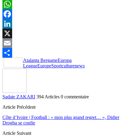
WhatsApp
Facebook
LinkedIn
X
Email
Atalanta Bergame
Europa
Partager
League
Europe
Sportculturenews
Sadate ZAKARI
394 Articles
0 commentaire
Article Précédent
Côte d’Ivoire | Football : « mon plus grand regret… », Didier
Drogba se confie
Article Suivant