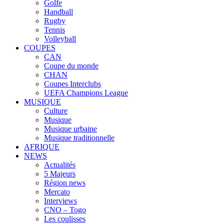
Golfe
Handball
Rugby
Tennis
Volleyball
COUPES
CAN
Coupe du monde
CHAN
Coupes Interclubs
UEFA Champions League
MUSIQUE
Culture
Musique
Musique urbaine
Musique traditionnelle
AFRIQUE
NEWS
Actualités
5 Majeurs
Région news
Mercato
Interviews
CNO – Togo
Les coulisses