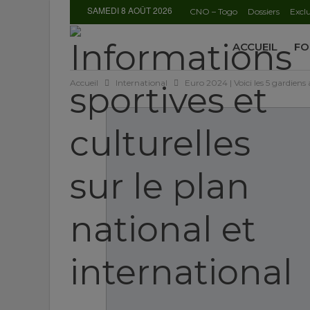
SAMEDI 8 AOÛT 2026
CNO – Togo
Dossiers
Exclu
ACCUEIL
FO
Accueil
International
Euro 2024 | Voici les 5 gardiens 