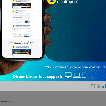
après les deux journées est le le Géorgien Giorgi
ectués. Énormément sollicité, le portier Roumain
. Le Hongrois Peter Gulasci, l’Italien Gianluigi
ont effectué chacun 9 arrêts en 2 journées de la
er
ulturenews