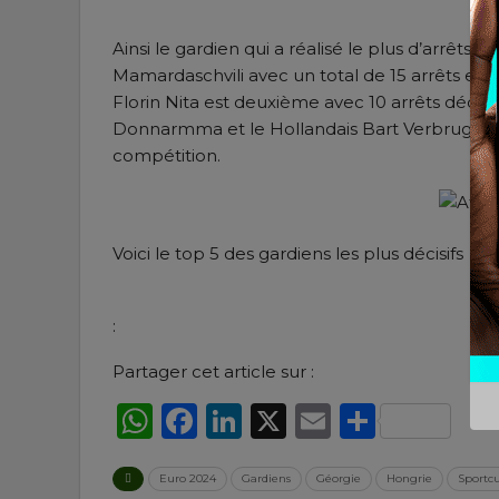
Ainsi le gardien qui a réalisé le plus d’arrêts 
Mamardaschvili avec un total de 15 arrêts eff
Florin Nita est deuxième avec 10 arrêts décisifs
Donnarmma et le Hollandais Bart Verbruggen 
compétition.
Voici le top 5 des gardiens les plus décisifs
:
Partager cet article sur :
WhatsApp
Facebook
LinkedIn
X
Email
Partag
Euro 2024
Gardiens
Géorgie
Hongrie
Sportc