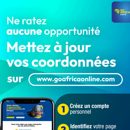
ifiques réalisations durant ces deux journées, des
des événements. Même si le gardien espagnol Unai
core concédé le moindre but durant la compétition,