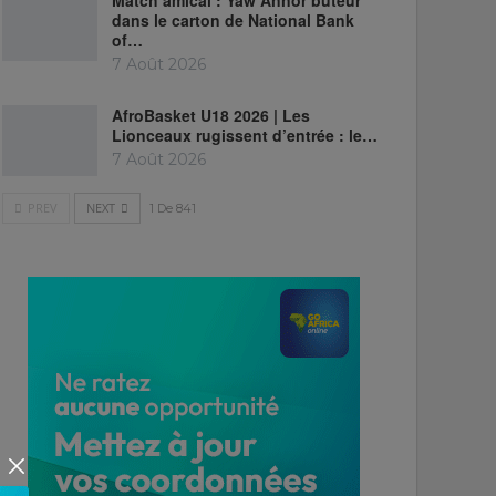
Match amical : Yaw Annor buteur
dans le carton de National Bank
of…
7 Août 2026
AfroBasket U18 2026 | Les
Lionceaux rugissent d’entrée : le…
7 Août 2026
PREV
NEXT
1 De 841