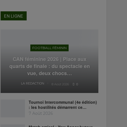
EN LIGNE
FOOTBALL FÉMININ
CAN féminine 2026 | Place aux
quarts de finale : du spectacle en
vue, deux chocs…
LA REDACTION
8 Août 2026
0
Tournoi Intercommunal (4e édition)
: les hostilités démarrent ce…
7 Août 2026