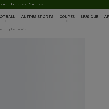
sivité
Interviews
Star news
AUTORISATION DE LA HAAC N°0134/HAAC/12-2025/PL/
OTBALL
AUTRES SPORTS
COUPES
MUSIQUE
AF
avec le plus d’arrêts