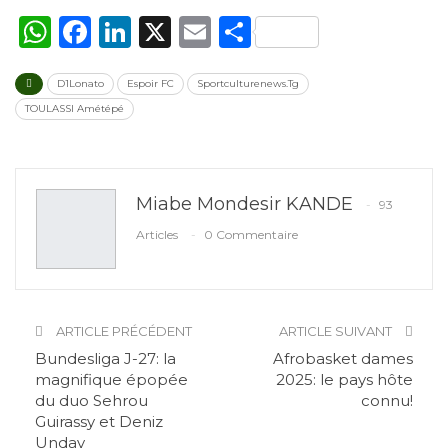
WhatsApp
Facebook
LinkedIn
X
Email
Partager
D1Lonato
Espoir FC
Sportculturenews.Tg
TOULASSI Amétépé
Miabe Mondesir KANDE
93
Articles
0 Commentaire
ARTICLE PRÉCÉDENT
ARTICLE SUIVANT
Bundesliga J-27: la
Afrobasket dames
magnifique épopée
2025: le pays hôte
du duo Sehrou
connu!
Guirassy et Deniz
Undav