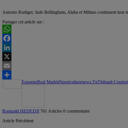
Antonio Rudiger, Jude Bellingham, Alaba et Militao continuent leur r
Partager cet article sur :
WhatsApp
Facebook
LinkedIn
X
Email
Espagne
Real Madrid
Sportculturenews.Tg
Thibault Courtoi
Partager
Romuald HEDEDJI
761 Articles
0 commentaire
Article Précédent