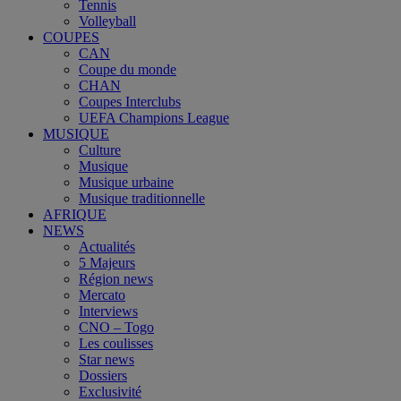
Tennis
Volleyball
COUPES
CAN
Coupe du monde
CHAN
Coupes Interclubs
UEFA Champions League
MUSIQUE
Culture
Musique
Musique urbaine
Musique traditionnelle
AFRIQUE
NEWS
Actualités
5 Majeurs
Région news
Mercato
Interviews
CNO – Togo
Les coulisses
Star news
Dossiers
Exclusivité