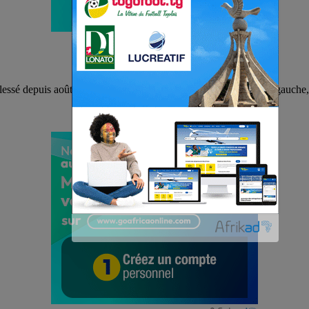
essé depuis août suite à la rupture du ligament croisé du genou gauche,