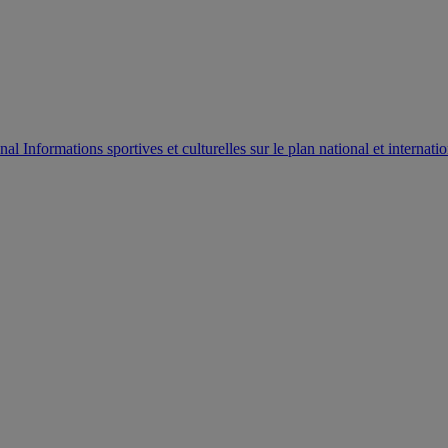
AUTORISATION DE LA HAAC N°0134/HAAC/12-2025/PL/
Informations sportives et culturelles sur le plan national et internatio