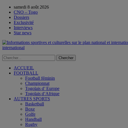
samedi 8 août 2026
CNO – Togo
Dossiers
Exclusivité
Interviews
Star news
international
ACCUEIL
FOOTBALL
Football féminin
Championnat
Togolais d’ Europe
Togolais d’Afrique
AUTRES SPORTS
Basketball
Boxe
Golfe
Handball
Rugby