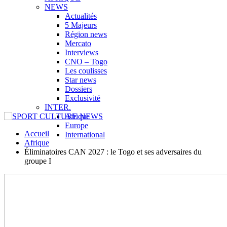
NEWS
Actualités
5 Majeurs
Région news
Mercato
Interviews
CNO – Togo
Les coulisses
Star news
Dossiers
Exclusivité
INTER.
Afrique
Europe
Accueil
International
Afrique
Éliminatoires CAN 2027 : le Togo et ses adversaires du
groupe I