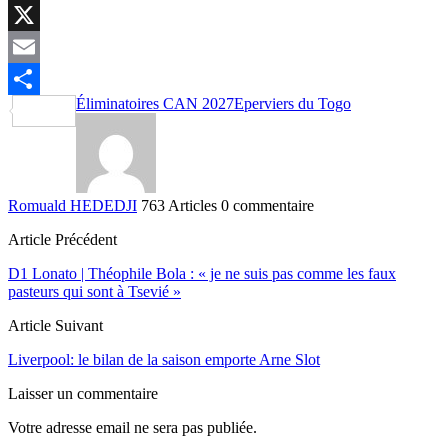
LinkedIn
X
Email
Éliminatoires CAN 2027
Eperviers du Togo
Partager
Romuald HEDEDJI
763 Articles
0 commentaire
Article Précédent
D1 Lonato | Théophile Bola : « je ne suis pas comme les faux
pasteurs qui sont à Tsevié »
Article Suivant
Liverpool: le bilan de la saison emporte Arne Slot
Laisser un commentaire
Votre adresse email ne sera pas publiée.