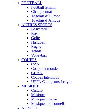
FOOTBALL
Football féminin
Championnat
Togolais d’ Europe
Togolais d’Afrique
AUTRES SPORTS
Basketball
Boxe
Golfe
Handball
Rugby
Tennis
Volleyball
COUPES
CAN
Coupe du monde
CHAN
Coupes Interclubs
UEFA Champions League
MUSIQUE
Culture
Musique
Musique urbaine
Musique traditionnelle
AFRIQUE