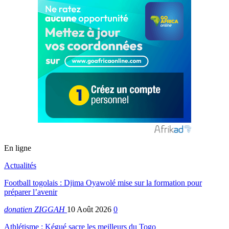
En ligne
Actualités
Football togolais : Djima Oyawolé mise sur la formation pour
préparer l’avenir
donatien ZIGGAH
10 Août 2026
0
Athlétisme : Kégué sacre les meilleurs du Togo