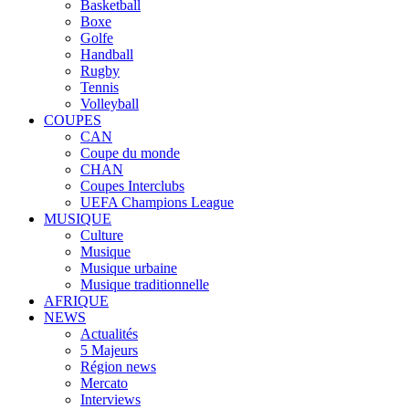
Basketball
Boxe
Golfe
Handball
Rugby
Tennis
Volleyball
COUPES
CAN
Coupe du monde
CHAN
Coupes Interclubs
UEFA Champions League
MUSIQUE
Culture
Musique
Musique urbaine
Musique traditionnelle
AFRIQUE
NEWS
Actualités
5 Majeurs
Région news
Mercato
Interviews