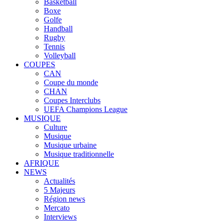
Basketball
Boxe
Golfe
Handball
Rugby
Tennis
Volleyball
COUPES
CAN
Coupe du monde
CHAN
Coupes Interclubs
UEFA Champions League
MUSIQUE
Culture
Musique
Musique urbaine
Musique traditionnelle
AFRIQUE
NEWS
Actualités
5 Majeurs
Région news
Mercato
Interviews