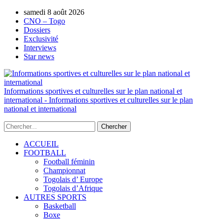
samedi 8 août 2026
AUTORISATION DE LA HAAC N°0134/HAAC/12-202
CNO – Togo
Dossiers
Exclusivité
Interviews
Star news
Informations sportives et culturelles sur le plan national et
international - Informations sportives et culturelles sur le plan
national et international
ACCUEIL
FOOTBALL
Football féminin
Championnat
Togolais d’ Europe
Togolais d’Afrique
AUTRES SPORTS
Basketball
Boxe