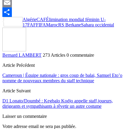
X
Email
Algérie
CAF
Élimination mondial féminin U-
Partager
17
FAF
FIFA
Maroc
RS Berkane
Sahara occidental
Bernard LAMBERT
273 Articles
0 commentaire
Article Précédent
Cameroun | Équipe nationale : gros coup de balai, Samuel Eto’o
nomme de nouveaux membres du staff technique
Article Suivant
D1 Lonato/Doumbé : Kegbalo Kodjo appelle staff,joueurs,
dirigeants et sympathisants à rêvetir un autre costume
Laisser un commentaire
Votre adresse email ne sera pas publiée.