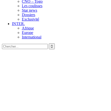
CNO – Togo
Les coulisses
Star news
Dossiers
Exclusivité
INTER.
Afrique
Europe
International