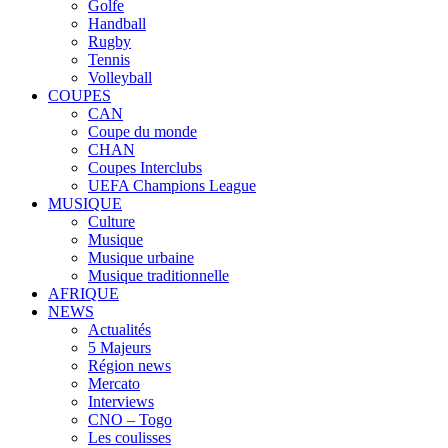
Golfe
Handball
Rugby
Tennis
Volleyball
COUPES
CAN
Coupe du monde
CHAN
Coupes Interclubs
UEFA Champions League
MUSIQUE
Culture
Musique
Musique urbaine
Musique traditionnelle
AFRIQUE
NEWS
Actualités
5 Majeurs
Région news
Mercato
Interviews
CNO – Togo
Les coulisses