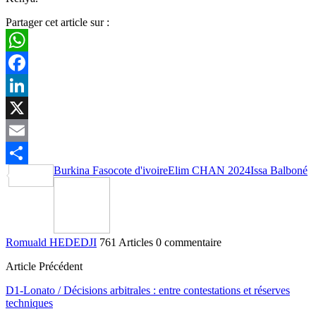
Partager cet article sur :
WhatsApp
Facebook
LinkedIn
X
Email
Burkina Faso
cote d'ivoire
Elim CHAN 2024
Issa Balboné
Partager
Romuald HEDEDJI
761 Articles
0 commentaire
Article Précédent
D1-Lonato / Décisions arbitrales : entre contestations et réserves
techniques