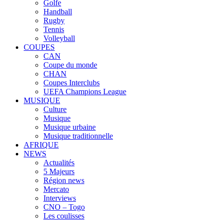
Golfe
Handball
Rugby
Tennis
Volleyball
COUPES
CAN
Coupe du monde
CHAN
Coupes Interclubs
UEFA Champions League
MUSIQUE
Culture
Musique
Musique urbaine
Musique traditionnelle
AFRIQUE
NEWS
Actualités
5 Majeurs
Région news
Mercato
Interviews
CNO – Togo
Les coulisses