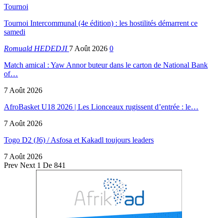
Tournoi
Tournoi Intercommunal (4e édition) : les hostilités démarrent ce
samedi
Romuald HEDEDJI
7 Août 2026
0
Match amical : Yaw Annor buteur dans le carton de National Bank
of…
7 Août 2026
AfroBasket U18 2026 | Les Lionceaux rugissent d’entrée : le…
7 Août 2026
Togo D2 (J6) / Asfosa et Kakadl toujours leaders
7 Août 2026
Prev
Next
1 De 841