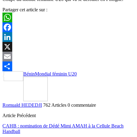
Partager cet article sur :
WhatsApp
Facebook
LinkedIn
X
Email
Bénin
Mondial féminin U20
Partager
Romuald HEDEDJI
762 Articles
0 commentaire
Article Précédent
CAHB : nomination de Dédé Mimi AMAH à la Cellule Beach
Handball