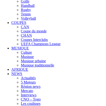
Golfe
Handball
Rugby
Tennis
Volleyball
COUPES
CAN
Coupe du monde
CHAN
Coupes Interclubs
UEFA Champions League
MUSIQUE
Culture
Musique
Musique urbaine
Musique traditionnelle
AFRIQUE
NEWS
Actualités
5 Majeurs
Région news
Mercato
Interviews
CNO – Togo
Les coulisses