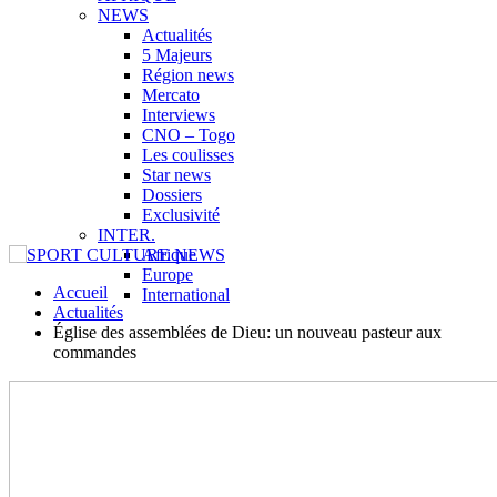
NEWS
Actualités
5 Majeurs
Région news
Mercato
Interviews
CNO – Togo
Les coulisses
Star news
Dossiers
Exclusivité
INTER.
Afrique
Europe
Accueil
International
Actualités
Église des assemblées de Dieu: un nouveau pasteur aux
commandes