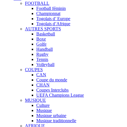
FOOTBALL
Football féminin
Championnat
Togolais d’ Europe
Togolais d’Afrique
AUTRES SPORTS
Basketball
Boxe
Golfe
Handball
Rugby
Tennis
Volleyball
COUPES
CAN
Coupe du monde
CHAN
Coupes Interclubs
UEFA Champions League
MUSIQUE
Culture
Musique
Musique urbaine
Musique traditionnelle
AFRIQUE