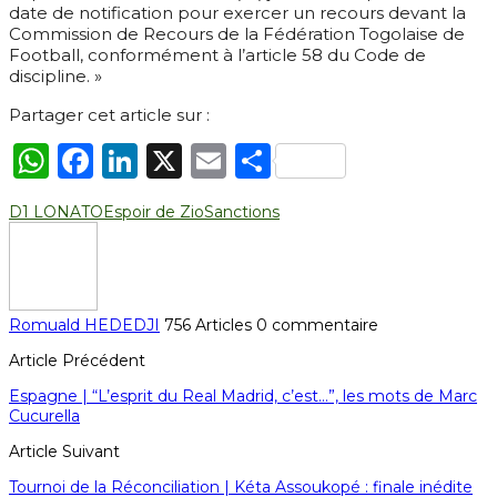
date de notification pour exercer un recours devant la
Commission de Recours de la Fédération Togolaise de
Football, conformément à l’article 58 du Code de
discipline. »
Partager cet article sur :
WhatsApp
Facebook
LinkedIn
X
Email
Partager
D1 LONATO
Espoir de Zio
Sanctions
Romuald HEDEDJI
756 Articles
0 commentaire
Article Précédent
Espagne | “L’esprit du Real Madrid, c’est…”, les mots de Marc
Cucurella
Article Suivant
Tournoi de la Réconciliation | Kéta Assoukopé : finale inédite