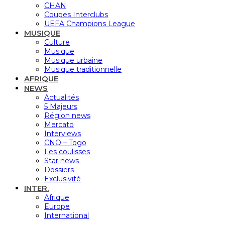
CHAN
Coupes Interclubs
UEFA Champions League
MUSIQUE
Culture
Musique
Musique urbaine
Musique traditionnelle
AFRIQUE
NEWS
Actualités
5 Majeurs
Région news
Mercato
Interviews
CNO – Togo
Les coulisses
Star news
Dossiers
Exclusivité
INTER.
Afrique
Europe
International