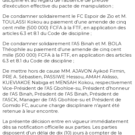
discipline et au regard de l’absence de preuve
d’exécution effective du pacte de manipulation ;
De condamner solidairement le FC Espoir de Zio et M.
TOULASSI Kokou au paiement d’une amende de cinq
cent mille (500 000) FCFA à la FTF, en application des
articles 6.3 et 8.1 du Code de discipline ;
De condamner solidairement l’AS Binah et M. BOLA
Théophile au paiement d’une amende de cinq cent
mille (500 000) FCFA à la FTF, en application des articles
6.3 et 8.1 du Code de discipline ;
De mettre hors de cause MM. AJAVON Ayikoé Firmin,
PRE A. Sébastien, PASSIWE Hessou, AMAH Aklisso,
KUEVIAKOE Nabiga et MENSAH Kokou, respectivement
Vice-Président de l’AS Gbohloe-su, Président d’honneur
de l’AS Binah, Président de l’AS Binah, Président de
l’ASCK, Manager de l’AS Gbohloe-su et Président de
Gomido FC, aucune charge disciplinaire n’ayant été
retenue à leur encontre.
La présente décision entre en vigueur immédiatement
dès sa notification officielle aux parties. Les parties
disposent d’un délai de dix (10) jours à compter de la