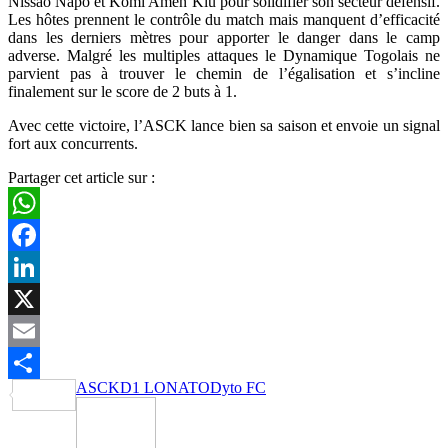
Nissao Napo et Komi Amen Klu pour solidifier son secteur défensif.
Les hôtes prennent le contrôle du match mais manquent d’efficacité
dans les derniers mètres pour apporter le danger dans le camp
adverse. Malgré les multiples attaques le Dynamique Togolais ne
parvient pas à trouver le chemin de l’égalisation et s’incline
finalement sur le score de 2 buts à 1.
Avec cette victoire, l’ASCK lance bien sa saison et envoie un signal
fort aux concurrents.
Partager cet article sur :
WhatsApp
Facebook
LinkedIn
X
Email
ASCK
D1 LONATO
Dyto FC
Partager