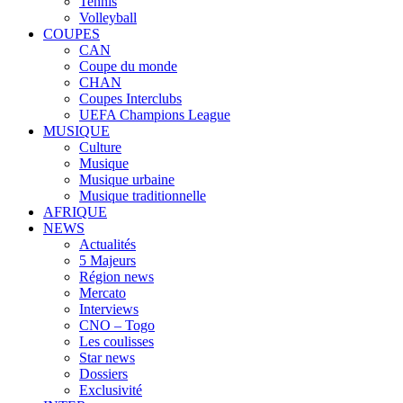
Tennis
Volleyball
COUPES
CAN
Coupe du monde
CHAN
Coupes Interclubs
UEFA Champions League
MUSIQUE
Culture
Musique
Musique urbaine
Musique traditionnelle
AFRIQUE
NEWS
Actualités
5 Majeurs
Région news
Mercato
Interviews
CNO – Togo
Les coulisses
Star news
Dossiers
Exclusivité