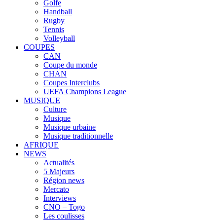
Golfe
Handball
Rugby
Tennis
Volleyball
COUPES
CAN
Coupe du monde
CHAN
Coupes Interclubs
UEFA Champions League
MUSIQUE
Culture
Musique
Musique urbaine
Musique traditionnelle
AFRIQUE
NEWS
Actualités
5 Majeurs
Région news
Mercato
Interviews
CNO – Togo
Les coulisses