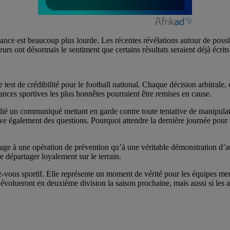
biance est beaucoup plus lourde. Les récentes révélations autour de possi
eurs ont désormais le sentiment que certains résultats seraient déjà écri
 test de crédibilité pour le football national. Chaque décision arbitrale
nces sportives les plus honnêtes pourraient être remises en cause.
ié un communiqué mettant en garde contre toute tentative de manipulatio
ve également des questions. Pourquoi attendre la dernière journée pour h
ge à une opération de prévention qu’à une véritable démonstration d’auto
se départager loyalement sur le terrain.
ous sportif. Elle représente un moment de vérité pour les équipes mena
volueront en deuxième division la saison prochaine, mais aussi si les a