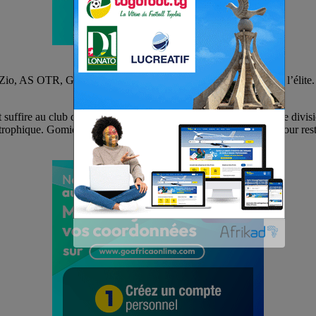
 Zio, AS OTR, Gomido FC et AS Binah jouent leur survie parmi l’élite. Su
 suffire au club de Pagouda pour assurer sa présence en première divis
atastrophique. Gomido FC, de son côté, n’a besoin que d’un point pour re