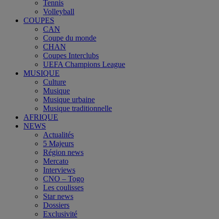
Tennis
Volleyball
COUPES
CAN
Coupe du monde
CHAN
Coupes Interclubs
UEFA Champions League
MUSIQUE
Culture
Musique
Musique urbaine
Musique traditionnelle
AFRIQUE
NEWS
Actualités
5 Majeurs
Région news
Mercato
Interviews
CNO – Togo
Les coulisses
Star news
Dossiers
Exclusivité