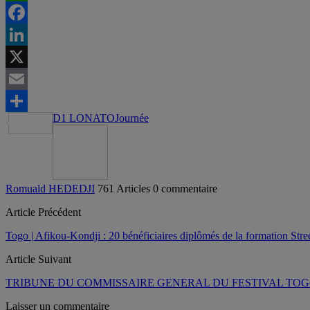
WhatsApp
Facebook
LinkedIn
X
Email
D1 LONATO
Journée
Partager
Romuald HEDEDJI
761 Articles
0 commentaire
Article Précédent
Togo | Afikou-Kondji : 20 bénéficiaires diplômés de la formation S
Article Suivant
TRIBUNE DU COMMISSAIRE GENERAL DU FESTIVAL TOG
Laisser un commentaire