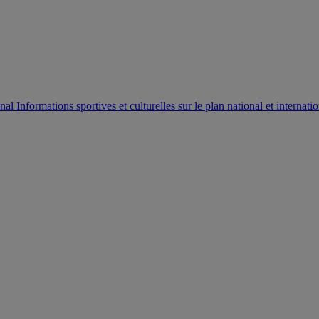
AUTORISATION DE LA HAAC N°0134/HAAC/12-2025/PL/
Informations sportives et culturelles sur le plan national et internatio