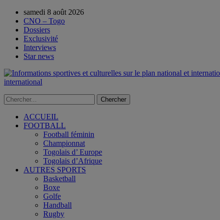
samedi 8 août 2026
CNO – Togo
Dossiers
Exclusivité
Interviews
Star news
international
ACCUEIL
FOOTBALL
Football féminin
Championnat
Togolais d’ Europe
Togolais d’Afrique
AUTRES SPORTS
Basketball
Boxe
Golfe
Handball
Rugby