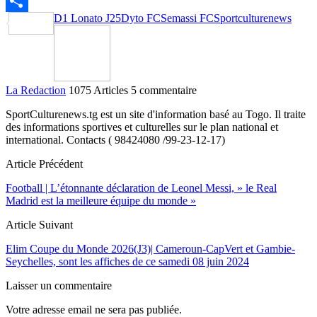
Email
D1 Lonato J25
Dyto FC
Semassi FC
Sportculturenews
Partager
La Redaction
1075 Articles
5 commentaire
SportCulturenews.tg est un site d'information basé au Togo. Il traite
des informations sportives et culturelles sur le plan national et
international. Contacts ( 98424080 /99-23-12-17)
Article Précédent
Football | L’étonnante déclaration de Leonel Messi, » le Real
Madrid est la meilleure équipe du monde »
Article Suivant
Elim Coupe du Monde 2026(J3)| Cameroun-CapVert et Gambie-
Seychelles, sont les affiches de ce samedi 08 juin 2024
Laisser un commentaire
Votre adresse email ne sera pas publiée.