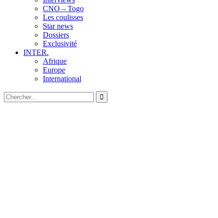
CNO – Togo
Les coulisses
Star news
Dossiers
Exclusivité
INTER.
Afrique
Europe
International