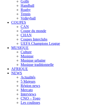
Golfe
Handball
Rugby
Tennis
Volleyball
COUPES
CAN
Coupe du monde
CHAN
Coupes Interclubs
UEFA Champions League
MUSIQUE
Culture
Musique
Musique urbaine
Musique traditionnelle
AFRIQUE
NEWS
Actualités
5 Majeurs
Région news
Mercato
Interviews
CNO – Togo
Les coulisses