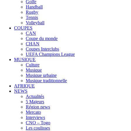
Golfe
Handball
Rugby
Tennis
Volleyball
COUPES
CAN
Coupe du monde
CHAN
Coupes Interclubs
UEFA Champions League
MUSIQUE
Culture
Musique
Musique urbaine
Musique traditionnelle
AFRIQUE
NEWS
Actualités
5 Majeurs
Région news
Mercato
Interviews
CNO – Togo
Les coulisses