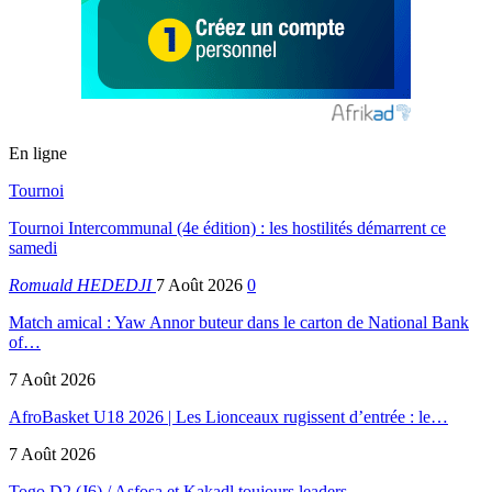
En ligne
Tournoi
Tournoi Intercommunal (4e édition) : les hostilités démarrent ce
samedi
Romuald HEDEDJI
7 Août 2026
0
Match amical : Yaw Annor buteur dans le carton de National Bank
of…
7 Août 2026
AfroBasket U18 2026 | Les Lionceaux rugissent d’entrée : le…
7 Août 2026
Togo D2 (J6) / Asfosa et Kakadl toujours leaders