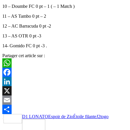
10 – Doumbe FC 0 pt – 1 ( – 1 Match )
11 – AS Tambo 0 pt – 2
12 – AC Barracuda 0 pt -2
13 – AS OTR 0 pt -3
14- Gomido FC 0 pt -3 .
Partager cet article sur :
WhatsApp
Facebook
LinkedIn
X
Email
D1 LONATO
Espoir de Zio
Étoile filante
J2
togo
Partager