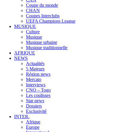
Coupe du monde
CHAN
Coupes Interclubs
UEFA Champions League
MUSIQUE
Culture
Musique
Musique urbaine
Musique traditionnelle
AFRIQUE
NEWS
Actualités
5 Majeurs
Région news
Mercato
Interviews
CNO – Togo
Les coulisses
Star news
Dossiers
Exclusivité
INTER.
Afrique
Europe