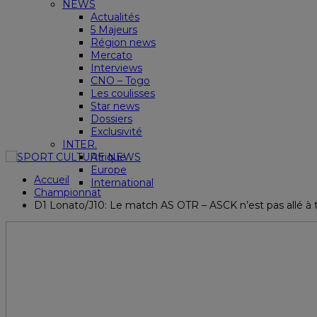
NEWS
Actualités
5 Majeurs
Région news
Mercato
Interviews
CNO – Togo
Les coulisses
Star news
Dossiers
Exclusivité
INTER.
Afrique
Europe
Accueil
International
Championnat
D1 Lonato/J10: Le match AS OTR – ASCK n’est pas allé à