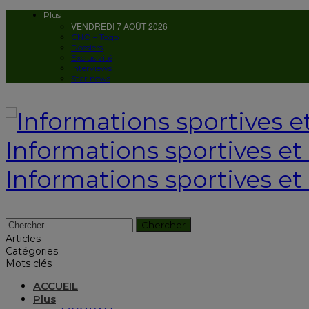
Plus
VENDREDI 7 AOÛT 2026
CNO – Togo
Dossiers
Exclusivité
Interviews
Star news
Informations sportives et c
Informations sportives et 
Articles
Catégories
Mots clés
ACCUEIL
Plus