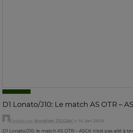
CHAMPIONNAT
D1 Lonato/J10: Le match AS OTR – ASC
Redigé par
donatien ZIGGAH
le
14 Jan 2024
D1 Lonato/J10: le match AS OTR – ASCK n’est pas allé à te