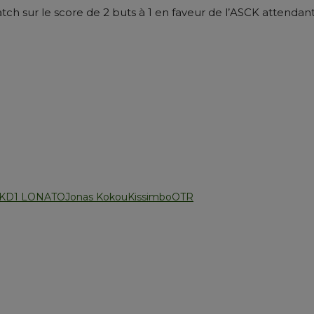
 match sur le score de 2 buts à 1 en faveur de l’ASCK attend
K
D1 LONATO
Jonas Kokou
Kissimbo
OTR