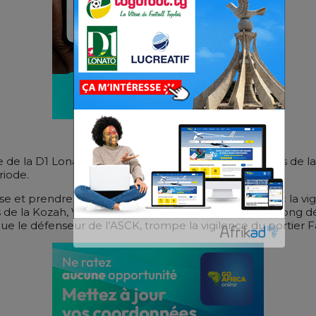
e de la D1 Lonato a tourné à l’avantage des chauffeurs de
iode.
rise et prendre le dessus, mais c’est sans compter avec la v
e la Kozah, Vigninou Koffi Daniel Agbagla a fait un long 
ue le défenseur de l’ASCK, trompe la vigilence du portier F