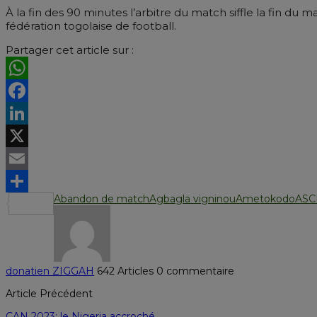
À la fin des 90 minutes l’arbitre du match siffle la fin du
fédération togolaise de football.
Partager cet article sur :
WhatsApp
Facebook
LinkedIn
X
Email
Abandon de match
Agbagla vigninou
Ametokodo
ASC
Partager
donatien ZIGGAH
642 Articles
0 commentaire
Article Précédent
CAN 2023: le Nigeria accroché