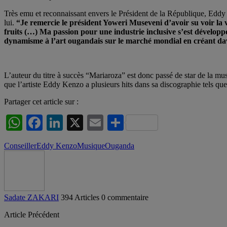
Très emu et reconnaissant envers le Président de la République, Eddy 
lui.
“Je remercie le président Yoweri Museveni d’avoir su voir la 
fruits (…) Ma passion pour une industrie inclusive s’est développ
dynamisme à l’art ougandais sur le marché mondial en créant dav
L’auteur du titre à succès “Mariaroza” est donc passé de star de la m
que l’artiste Eddy Kenzo a plusieurs hits dans sa discographie tels qu
Partager cet article sur :
WhatsApp
Facebook
LinkedIn
X
Email
Partager
Conseiller
Eddy Kenzo
Musique
Ouganda
Sadate ZAKARI
394 Articles
0 commentaire
Article Précédent