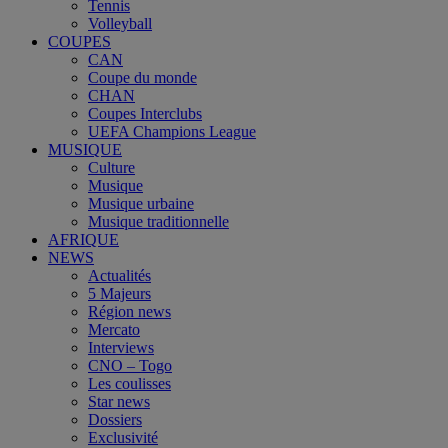
Tennis
Volleyball
COUPES
CAN
Coupe du monde
CHAN
Coupes Interclubs
UEFA Champions League
MUSIQUE
Culture
Musique
Musique urbaine
Musique traditionnelle
AFRIQUE
NEWS
Actualités
5 Majeurs
Région news
Mercato
Interviews
CNO – Togo
Les coulisses
Star news
Dossiers
Exclusivité