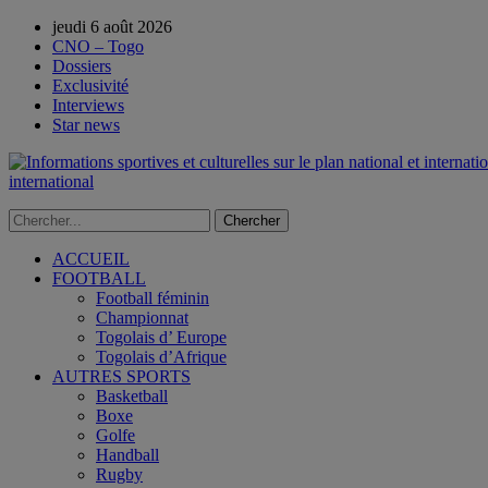
jeudi 6 août 2026
CNO – Togo
Dossiers
Exclusivité
Interviews
Star news
international
ACCUEIL
FOOTBALL
Football féminin
Championnat
Togolais d’ Europe
Togolais d’Afrique
AUTRES SPORTS
Basketball
Boxe
Golfe
Handball
Rugby