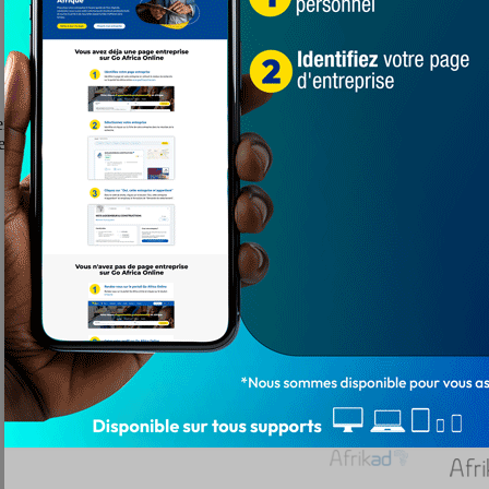
enzo a épousé Phiona Nyamutoro, Ministre d’Etat à l’énergie et au dé
 le président Yoweri Museveni.