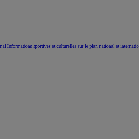
AUTORISATION DE LA HAAC N°0134/HAAC/12-2025/PL/
Informations sportives et culturelles sur le plan national et internatio