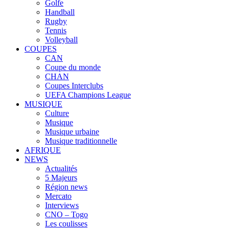
Golfe
Handball
Rugby
Tennis
Volleyball
COUPES
CAN
Coupe du monde
CHAN
Coupes Interclubs
UEFA Champions League
MUSIQUE
Culture
Musique
Musique urbaine
Musique traditionnelle
AFRIQUE
NEWS
Actualités
5 Majeurs
Région news
Mercato
Interviews
CNO – Togo
Les coulisses