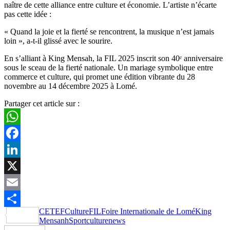
naître de cette alliance entre culture et économie. L’artiste n’écarte
pas cette idée :
« Quand la joie et la fierté se rencontrent, la musique n’est jamais
loin », a-t-il glissé avec le sourire.
En s’alliant à King Mensah, la FIL 2025 inscrit son 40ᵉ anniversaire
sous le sceau de la fierté nationale. Un mariage symbolique entre
commerce et culture, qui promet une édition vibrante du 28
novembre au 14 décembre 2025 à Lomé.
Partager cet article sur :
WhatsApp
Facebook
LinkedIn
X
Email
CETEF
Culture
FIL
Foire Internationale de Lomé
King
Partager
Mensanh
Sportculturenews