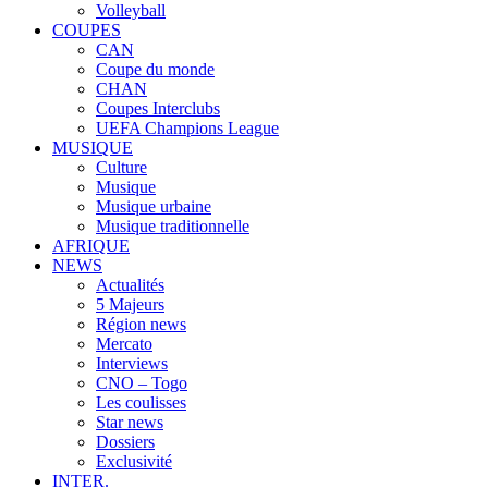
Volleyball
COUPES
CAN
Coupe du monde
CHAN
Coupes Interclubs
UEFA Champions League
MUSIQUE
Culture
Musique
Musique urbaine
Musique traditionnelle
AFRIQUE
NEWS
Actualités
5 Majeurs
Région news
Mercato
Interviews
CNO – Togo
Les coulisses
Star news
Dossiers
Exclusivité
INTER.