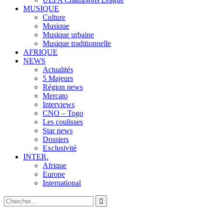
MUSIQUE
Culture
Musique
Musique urbaine
Musique traditionnelle
AFRIQUE
NEWS
Actualités
5 Majeurs
Région news
Mercato
Interviews
CNO – Togo
Les coulisses
Star news
Dossiers
Exclusivité
INTER.
Afrique
Europe
International