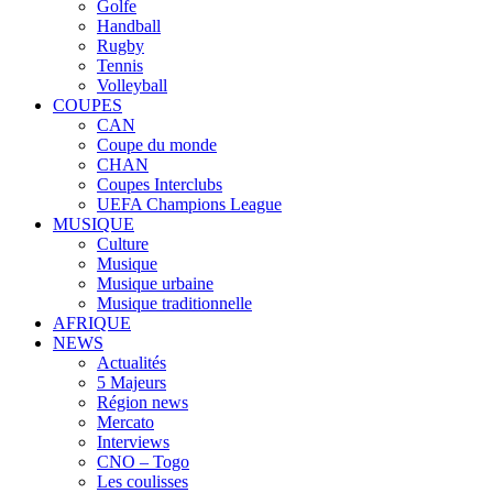
Golfe
Handball
Rugby
Tennis
Volleyball
COUPES
CAN
Coupe du monde
CHAN
Coupes Interclubs
UEFA Champions League
MUSIQUE
Culture
Musique
Musique urbaine
Musique traditionnelle
AFRIQUE
NEWS
Actualités
5 Majeurs
Région news
Mercato
Interviews
CNO – Togo
Les coulisses