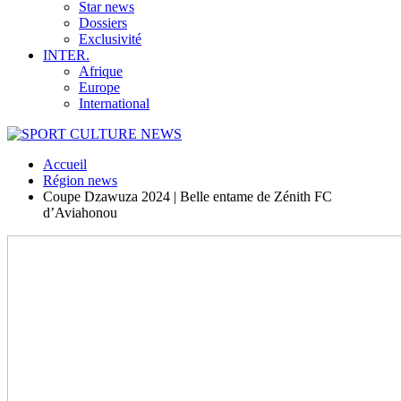
Star news
Dossiers
Exclusivité
INTER.
Afrique
Europe
International
Accueil
Région news
Coupe Dzawuza 2024 | Belle entame de Zénith FC
d’Aviahonou