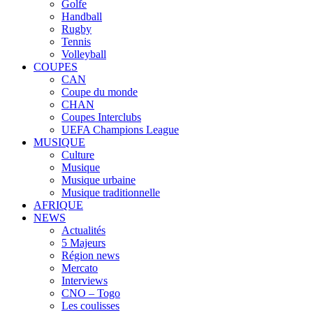
Golfe
Handball
Rugby
Tennis
Volleyball
COUPES
CAN
Coupe du monde
CHAN
Coupes Interclubs
UEFA Champions League
MUSIQUE
Culture
Musique
Musique urbaine
Musique traditionnelle
AFRIQUE
NEWS
Actualités
5 Majeurs
Région news
Mercato
Interviews
CNO – Togo
Les coulisses