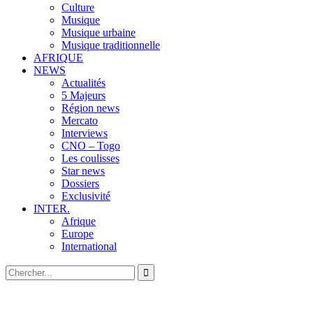
Culture
Musique
Musique urbaine
Musique traditionnelle
AFRIQUE
NEWS
Actualités
5 Majeurs
Région news
Mercato
Interviews
CNO – Togo
Les coulisses
Star news
Dossiers
Exclusivité
INTER.
Afrique
Europe
International