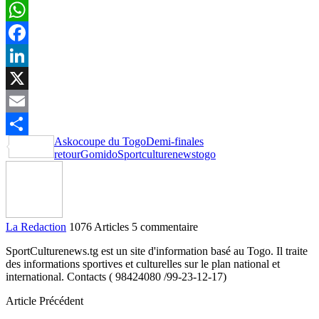
WhatsApp
Facebook
LinkedIn
X
Email
Asko
coupe du Togo
Demi-finales
Partager
retour
Gomido
Sportculturenews
togo
La Redaction
1076 Articles
5 commentaire
SportCulturenews.tg est un site d'information basé au Togo. Il traite
des informations sportives et culturelles sur le plan national et
international. Contacts ( 98424080 /99-23-12-17)
Article Précédent