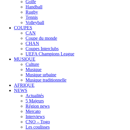
Golfe
Handball
Rugby
Tennis
Volleyball
COUPES
CAN
Coupe du monde
CHAN
Coupes Interclubs
UEFA Champions League
MUSIQUE
Culture
Musique
Musique urbaine
Musique traditionnelle
AFRIQUE
NEWS
Actualités
5 Majeurs
Région news
Mercato
Interviews
CNO – Togo
Les coulisses