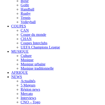
Boxe
Golfe
Handball
Rugby
Tennis
Volleyball
COUPES
CAN
Coupe du monde
CHAN
Coupes Interclubs
UEFA Champions League
MUSIQUE
Culture
Musique
Musique urbaine
Musique traditionnelle
AFRIQUE
NEWS
Actualités
5 Majeurs
Région news
Mercato
Interviews
CNO – Togo