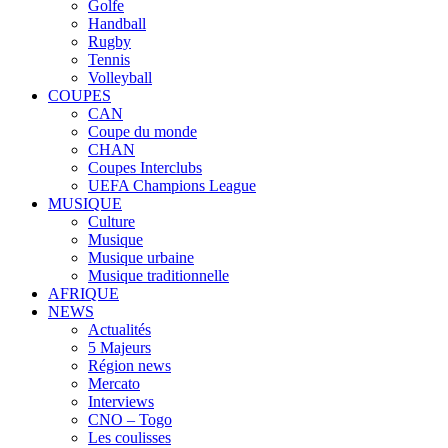
Golfe
Handball
Rugby
Tennis
Volleyball
COUPES
CAN
Coupe du monde
CHAN
Coupes Interclubs
UEFA Champions League
MUSIQUE
Culture
Musique
Musique urbaine
Musique traditionnelle
AFRIQUE
NEWS
Actualités
5 Majeurs
Région news
Mercato
Interviews
CNO – Togo
Les coulisses