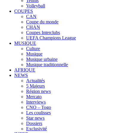
Tennis
Volleyball
COUPES
CAN
Coupe du monde
CHAN
Coupes Interclubs
UEFA Champions League
MUSIQUE
Culture
Musique
Musique urbaine
Musique traditionnelle
AFRIQUE
NEWS
Actualités
5 Majeurs
Région news
Mercato
Interviews
CNO – Togo
Les coulisses
Star news
Dossiers
Exclusivité