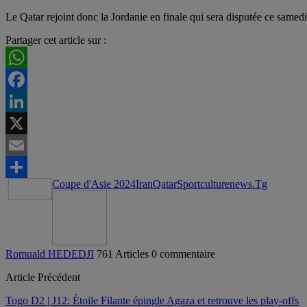
Le Qatar rejoint donc la Jordanie en finale qui sera disputée ce samed
Partager cet article sur :
WhatsApp
Facebook
LinkedIn
X
Email
Coupe d'Asie 2024
Iran
Qatar
Sportculturenews.Tg
Partager
Romuald HEDEDJI
761 Articles
0 commentaire
Article Précédent
Togo D2 | J12: Étoile Filante épingle Agaza et retrouve les play-offs