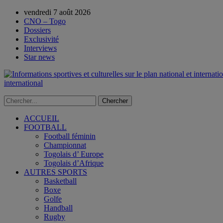
vendredi 7 août 2026
CNO – Togo
Dossiers
Exclusivité
Interviews
Star news
international
ACCUEIL
FOOTBALL
Football féminin
Championnat
Togolais d’ Europe
Togolais d’Afrique
AUTRES SPORTS
Basketball
Boxe
Golfe
Handball
Rugby