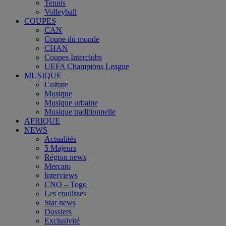
Tennis
Volleyball
COUPES
CAN
Coupe du monde
CHAN
Coupes Interclubs
UEFA Champions League
MUSIQUE
Culture
Musique
Musique urbaine
Musique traditionnelle
AFRIQUE
NEWS
Actualités
5 Majeurs
Région news
Mercato
Interviews
CNO – Togo
Les coulisses
Star news
Dossiers
Exclusivité