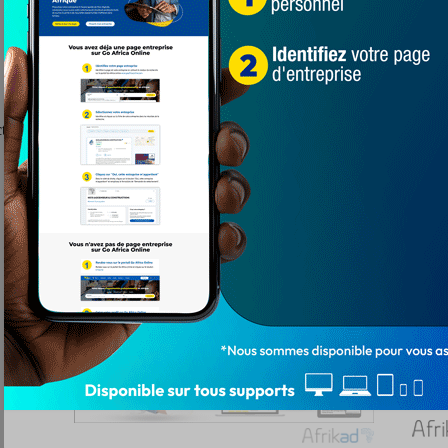
ire historique de la Jordanie pour la finale, les Iraniens et Qatari s’af