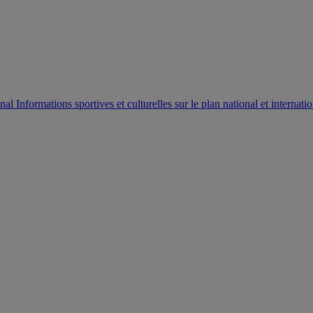
AUTORISATION DE LA HAAC N°0134/HAAC/12-2025/PL/
Informations sportives et culturelles sur le plan national et internatio