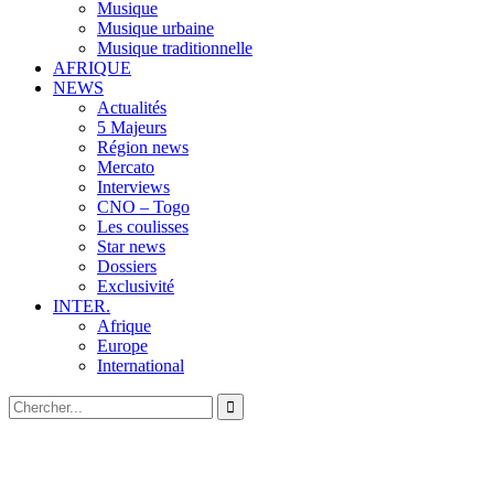
Musique
Musique urbaine
Musique traditionnelle
AFRIQUE
NEWS
Actualités
5 Majeurs
Région news
Mercato
Interviews
CNO – Togo
Les coulisses
Star news
Dossiers
Exclusivité
INTER.
Afrique
Europe
International