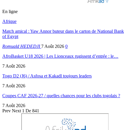
En ligne
Afrique
Match amical : Yaw Annor buteur dans le carton de National Bank
of Egypt
Romuald HEDEDJI
7 Août 2026
0
AfroBasket U18 2026 | Les Lionceaux rugissent d’entrée : le…
7 Août 2026
Togo D2 (J6) / Asfosa et Kakadl toujours leaders
7 Août 2026
Coupes CAF 2026-27 / quelles chances pour les clubs togolais ?
7 Août 2026
Prev
Next
1 De 841