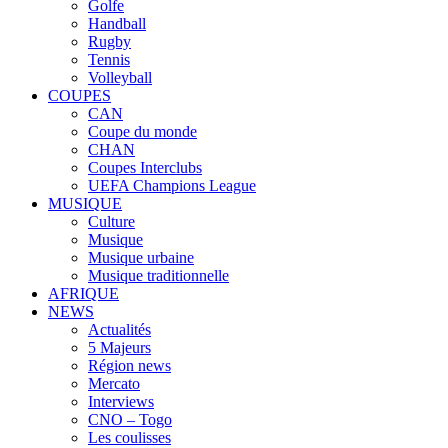
Golfe
Handball
Rugby
Tennis
Volleyball
COUPES
CAN
Coupe du monde
CHAN
Coupes Interclubs
UEFA Champions League
MUSIQUE
Culture
Musique
Musique urbaine
Musique traditionnelle
AFRIQUE
NEWS
Actualités
5 Majeurs
Région news
Mercato
Interviews
CNO – Togo
Les coulisses