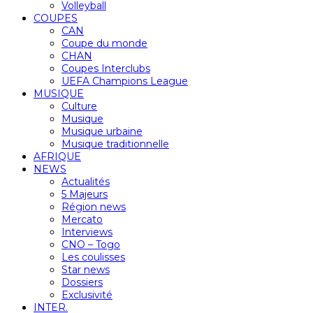
Volleyball
COUPES
CAN
Coupe du monde
CHAN
Coupes Interclubs
UEFA Champions League
MUSIQUE
Culture
Musique
Musique urbaine
Musique traditionnelle
AFRIQUE
NEWS
Actualités
5 Majeurs
Région news
Mercato
Interviews
CNO – Togo
Les coulisses
Star news
Dossiers
Exclusivité
INTER.