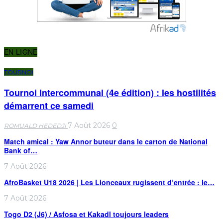
EN LIGNE
TOURNOI
Tournoi Intercommunal (4e édition) : les hostilités
démarrent ce samedi
7 Août 2026
0
ROMUALD HEDEDJI
Match amical : Yaw Annor buteur dans le carton de National
Bank of…
7 Août 2026
AfroBasket U18 2026 | Les Lionceaux rugissent d’entrée : le…
7 Août 2026
Togo D2 (J6) / Asfosa et Kakadl toujours leaders