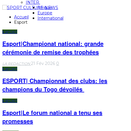
INTER.
Afrique
Europe
Accueil
International
Esport
ESPORT
Esport|Championat national: grande
cérémonie de remise des trophées
21 Fév 2026
0
LA REDACTION
ESPORT
ESPORT| Championnat des clubs: les
champions du Togo dévoilés
ESPORT
Esport|Le forum national a tenu ses
promesses