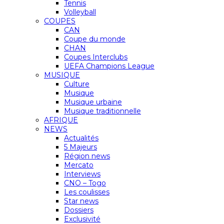
Tennis
Volleyball
COUPES
CAN
Coupe du monde
CHAN
Coupes Interclubs
UEFA Champions League
MUSIQUE
Culture
Musique
Musique urbaine
Musique traditionnelle
AFRIQUE
NEWS
Actualités
5 Majeurs
Région news
Mercato
Interviews
CNO – Togo
Les coulisses
Star news
Dossiers
Exclusivité