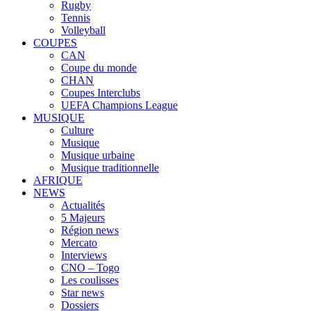
Rugby
Tennis
Volleyball
COUPES
CAN
Coupe du monde
CHAN
Coupes Interclubs
UEFA Champions League
MUSIQUE
Culture
Musique
Musique urbaine
Musique traditionnelle
AFRIQUE
NEWS
Actualités
5 Majeurs
Région news
Mercato
Interviews
CNO – Togo
Les coulisses
Star news
Dossiers