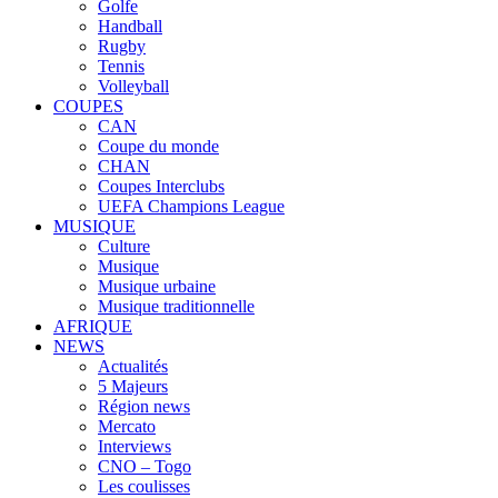
Golfe
Handball
Rugby
Tennis
Volleyball
COUPES
CAN
Coupe du monde
CHAN
Coupes Interclubs
UEFA Champions League
MUSIQUE
Culture
Musique
Musique urbaine
Musique traditionnelle
AFRIQUE
NEWS
Actualités
5 Majeurs
Région news
Mercato
Interviews
CNO – Togo
Les coulisses