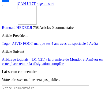
CAN U17
Tirage au sort
Partager
Romuald HEDEDJI
758 Articles
0 commentaire
Article Précédent
Togo | AJVD-FOOT marque ses 4 ans avec du spectacle à Avéta
Article Suivant
Arbitrage togolais – D1 (J21) / la première de Moudor et Amévor en
cette phase retour, la désignation complète
Laisser un commentaire
Votre adresse email ne sera pas publiée.