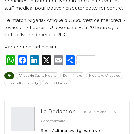
recueillies, le buteur du Napoli a reçu le feu vert du
staff médical pour pouvoir disputer cette rencontre.
Le match Nigéria- Afrique du Sud, c’est ce mercredi 7
février à 17 heures TU à Bouaké. Et à 20 heures , la
Côte d’Ivoire défiera la RDC.
Partager cet article sur :
WhatsApp
Facebook
LinkedIn
X
Email
Partager
Afrique du Sud vs Nigeria
Demi-finales
Nigeria vs Afrique du
Sportculturenews.Tg
Victor Oshimen
La Redaction
1080 Articles
5
Commentaire
SportCulturenews.tg est un site