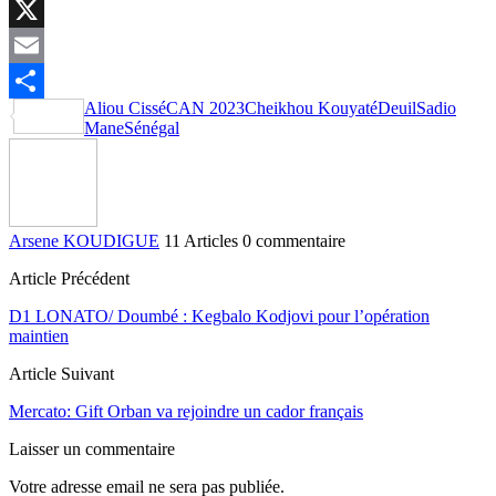
LinkedIn
X
Email
Aliou Cissé
CAN 2023
Cheikhou Kouyaté
Deuil
Sadio
Partager
Mane
Sénégal
Arsene KOUDIGUE
11 Articles
0 commentaire
Article Précédent
D1 LONATO/ Doumbé : Kegbalo Kodjovi pour l’opération
maintien
Article Suivant
Mercato: Gift Orban va rejoindre un cador français
Laisser un commentaire
Votre adresse email ne sera pas publiée.