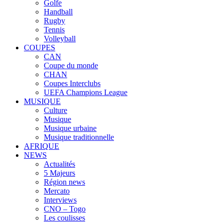
Golfe
Handball
Rugby
Tennis
Volleyball
COUPES
CAN
Coupe du monde
CHAN
Coupes Interclubs
UEFA Champions League
MUSIQUE
Culture
Musique
Musique urbaine
Musique traditionnelle
AFRIQUE
NEWS
Actualités
5 Majeurs
Région news
Mercato
Interviews
CNO – Togo
Les coulisses