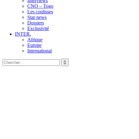
Interviews
CNO – Togo
Les coulisses
Star news
Dossiers
Exclusivité
INTER.
Afrique
Europe
International