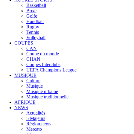
Basketball
Boxe
Golfe
Handball
Rugby
Tennis
Volleyball
COUPES
CAN
Coupe du monde
CHAN
Coupes Interclubs
UEFA Champions League
MUSIQUE
Culture
Musique
Musique urbaine
Musique traditionnelle
AFRIQUE
NEWS
Actualités
5 Majeurs
Région news
Mercato