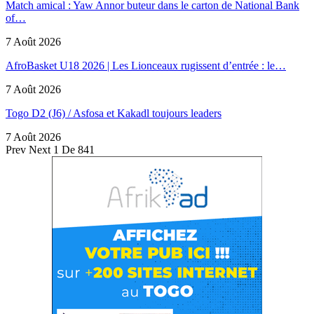
Match amical : Yaw Annor buteur dans le carton de National Bank
of…
7 Août 2026
AfroBasket U18 2026 | Les Lionceaux rugissent d’entrée : le…
7 Août 2026
Togo D2 (J6) / Asfosa et Kakadl toujours leaders
7 Août 2026
Prev
Next
1 De 841