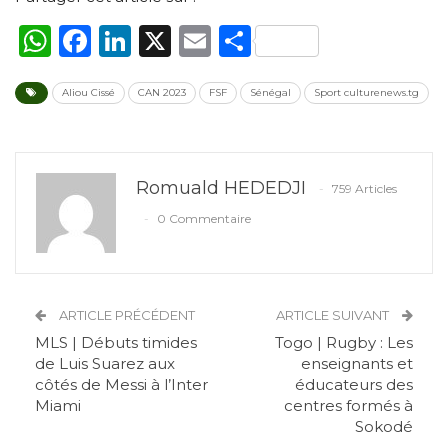
WhatsApp
Facebook
LinkedIn
X
Email
Partager
Aliou Cissé
CAN 2023
FSF
Sénégal
Sport culturenews.tg
Romuald HEDEDJI
759 Articles
0 Commentaire
ARTICLE PRÉCÉDENT
ARTICLE SUIVANT
MLS | Débuts timides
Togo | Rugby : Les
de Luis Suarez aux
enseignants et
côtés de Messi à l’Inter
éducateurs des
Miami
centres formés à
Sokodé