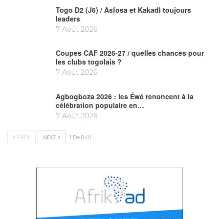
Togo D2 (J6) / Asfosa et Kakadl toujours
leaders
7 Août 2026
Coupes CAF 2026-27 / quelles chances pour
les clubs togolais ?
7 Août 2026
Agbogboza 2026 : les Éwé renoncent à la
célébration populaire en…
7 Août 2026
PREV
NEXT
1 De 840