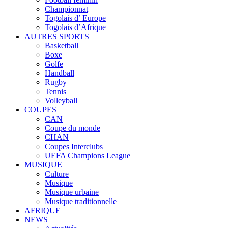
Championnat
Togolais d’ Europe
Togolais d’Afrique
AUTRES SPORTS
Basketball
Boxe
Golfe
Handball
Rugby
Tennis
Volleyball
COUPES
CAN
Coupe du monde
CHAN
Coupes Interclubs
UEFA Champions League
MUSIQUE
Culture
Musique
Musique urbaine
Musique traditionnelle
AFRIQUE
NEWS