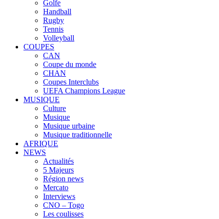
Golfe
Handball
Rugby
Tennis
Volleyball
COUPES
CAN
Coupe du monde
CHAN
Coupes Interclubs
UEFA Champions League
MUSIQUE
Culture
Musique
Musique urbaine
Musique traditionnelle
AFRIQUE
NEWS
Actualités
5 Majeurs
Région news
Mercato
Interviews
CNO – Togo
Les coulisses