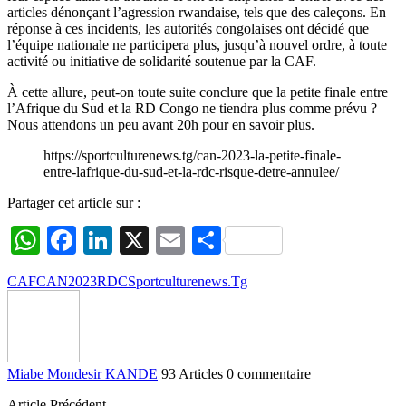
articles dénonçant l’agression rwandaise, tels que des caleçons. En
réponse à ces incidents, les autorités congolaises ont décidé que
l’équipe nationale ne participera plus, jusqu’à nouvel ordre, à toute
activité ou initiative de solidarité soutenue par la CAF.
À cette allure, peut-on toute suite conclure que la petite finale entre
l’Afrique du Sud et la RD Congo ne tiendra plus comme prévu ?
Nous attendons un peu avant 20h pour en savoir plus.
https://sportculturenews.tg/can-2023-la-petite-finale-
entre-lafrique-du-sud-et-la-rdc-risque-detre-annulee/
Partager cet article sur :
WhatsApp
Facebook
LinkedIn
X
Email
Partager
CAF
CAN2023
RDC
Sportculturenews.Tg
Miabe Mondesir KANDE
93 Articles
0 commentaire
Article Précédent