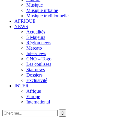
Musique
Musique urbaine
Musique traditionnelle
AFRIQUE
NEWS
Actualités
5 Majeurs
Région news
Mercato
Interviews
CNO – Togo
Les coulisses
Star news
Dossiers
Exclusivité
INTER.
Afrique
Europe
International