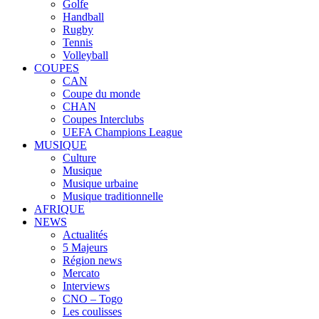
Golfe
Handball
Rugby
Tennis
Volleyball
COUPES
CAN
Coupe du monde
CHAN
Coupes Interclubs
UEFA Champions League
MUSIQUE
Culture
Musique
Musique urbaine
Musique traditionnelle
AFRIQUE
NEWS
Actualités
5 Majeurs
Région news
Mercato
Interviews
CNO – Togo
Les coulisses