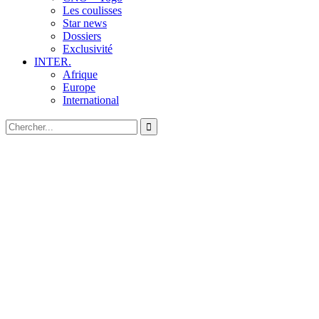
Les coulisses
Star news
Dossiers
Exclusivité
INTER.
Afrique
Europe
International