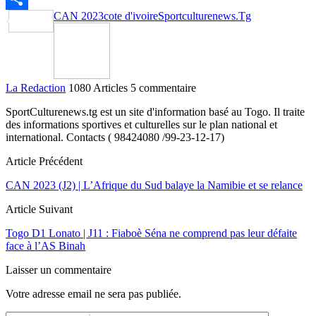
CAN 2023
cote d'ivoire
Sportculturenews.Tg
Partager
La Redaction
1080 Articles
5 commentaire
SportCulturenews.tg est un site d'information basé au Togo. Il traite
des informations sportives et culturelles sur le plan national et
international. Contacts ( 98424080 /99-23-12-17)
Article Précédent
CAN 2023 (J2) | L’Afrique du Sud balaye la Namibie et se relance
Article Suivant
Togo D1 Lonato | J11 : Fiaboè Séna ne comprend pas leur défaite
face à l’AS Binah
Laisser un commentaire
Votre adresse email ne sera pas publiée.