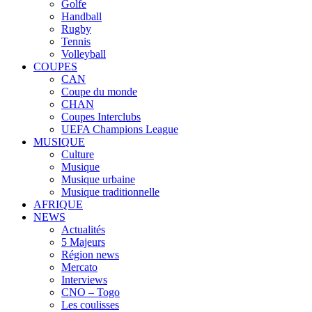
Golfe
Handball
Rugby
Tennis
Volleyball
COUPES
CAN
Coupe du monde
CHAN
Coupes Interclubs
UEFA Champions League
MUSIQUE
Culture
Musique
Musique urbaine
Musique traditionnelle
AFRIQUE
NEWS
Actualités
5 Majeurs
Région news
Mercato
Interviews
CNO – Togo
Les coulisses