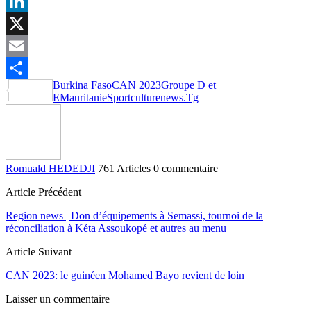
Facebook
LinkedIn
X
Email
Burkina Faso
CAN 2023
Groupe D et
Partager
E
Mauritanie
Sportculturenews.Tg
Romuald HEDEDJI
761 Articles
0 commentaire
Article Précédent
Region news | Don d’équipements à Semassi, tournoi de la
réconciliation à Kéta Assoukopé et autres au menu
Article Suivant
CAN 2023: le guinéen Mohamed Bayo revient de loin
Laisser un commentaire