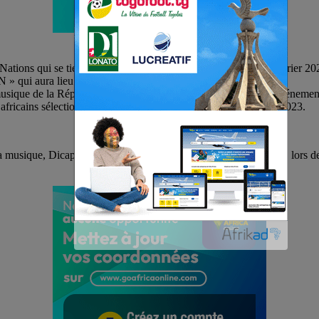
tions qui se tiendra en terre ivoirienne du 13 janvier au 11 février 2024
 » qui aura lieu le 12 Janvier a l’Hotel le Vaisseau d’Abidjan.
la musique de la République Démocratique du Congo lors de cet événemen
s africains sélectionnés pour enregistrer l’EP officiel de la CAN 2023.
 musique, Dicap la Merveille saura représenté avec brio la RDC lors de 