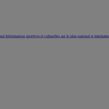
AUTORISATION DE LA HAAC N°0134/HAAC/12-2025/PL/
Informations sportives et culturelles sur le plan national et internatio