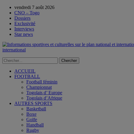
vendredi 7 août 2026
CNO – Togo
Dossiers
Exclusivité
Interviews
Star news
international
ACCUEIL
FOOTBALL
Football féminin
Championnat
Togolais d’ Europe
Togolais d’Afrique
AUTRES SPORTS
Basketball
Boxe
Golfe
Handball
Rugby