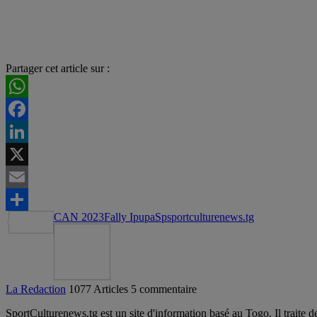
Partager cet article sur :
WhatsApp
Facebook
LinkedIn
X
Email
CAN 2023
Fally Ipupa
Spsportculturenews.tg
Partager
La Redaction
1077 Articles
5 commentaire
SportCulturenews.tg est un site d'information basé au Togo. Il traite d