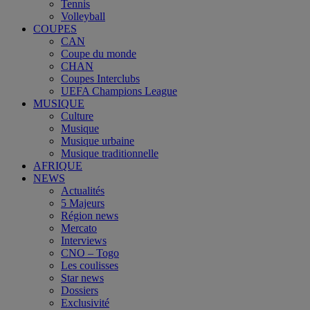
Tennis
Volleyball
COUPES
CAN
Coupe du monde
CHAN
Coupes Interclubs
UEFA Champions League
MUSIQUE
Culture
Musique
Musique urbaine
Musique traditionnelle
AFRIQUE
NEWS
Actualités
5 Majeurs
Région news
Mercato
Interviews
CNO – Togo
Les coulisses
Star news
Dossiers
Exclusivité