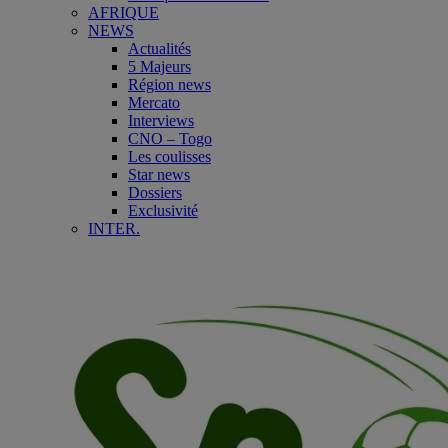
AFRIQUE
NEWS
Actualités
5 Majeurs
Région news
Mercato
Interviews
CNO – Togo
Les coulisses
Star news
Dossiers
Exclusivité
INTER.
Afrique
Europe
International