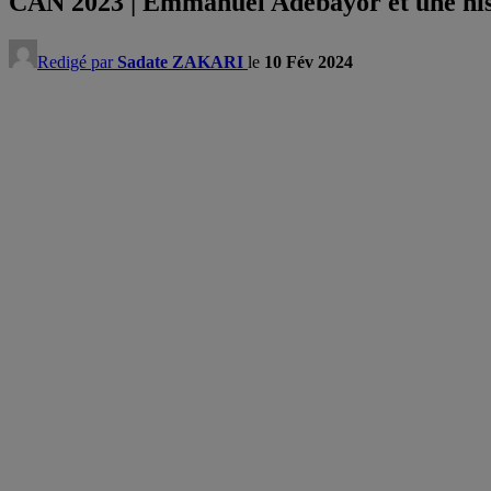
CAN 2023 | Emmanuel Adebayor et une hist
Redigé par
Sadate ZAKARI
le
10 Fév 2024