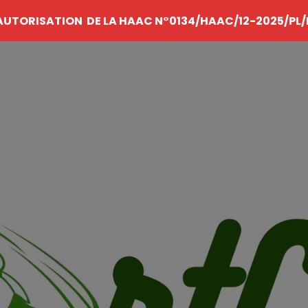
AUTORISATION DE LA HAAC N°0134/HAAC/12-2025/PL/