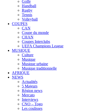
Golfe
Handball
Rugby
Tennis
Volleyball
COUPES
CAN
Coupe du monde
CHAN
Coupes Interclubs
UEFA Champions League
MUSIQUE
Culture
Musique
Musique urbaine
Musique traditionnelle
AFRIQUE
NEWS
Actualités
5 Majeurs
Région news
Mercato
Interviews
CNO – Togo
Les coulisses