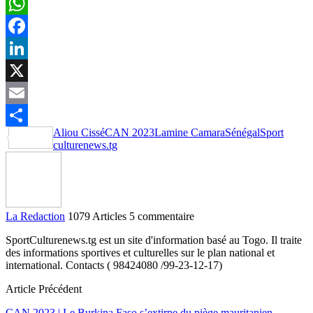
WhatsApp
Facebook
LinkedIn
X
Email
Aliou Cissé
CAN 2023
Lamine Camara
Sénégal
Sport
Partager
culturenews.tg
La Redaction
1079 Articles
5 commentaire
SportCulturenews.tg est un site d'information basé au Togo. Il traite
des informations sportives et culturelles sur le plan national et
international. Contacts ( 98424080 /99-23-12-17)
Article Précédent
CAN 2023 | Le Burkina Faso s’extirpe du piège mauritanien