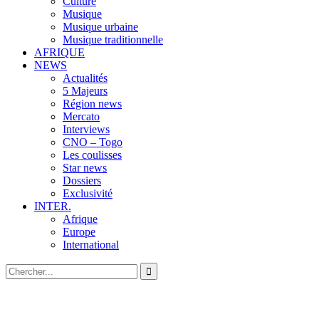
Culture
Musique
Musique urbaine
Musique traditionnelle
AFRIQUE
NEWS
Actualités
5 Majeurs
Région news
Mercato
Interviews
CNO – Togo
Les coulisses
Star news
Dossiers
Exclusivité
INTER.
Afrique
Europe
International