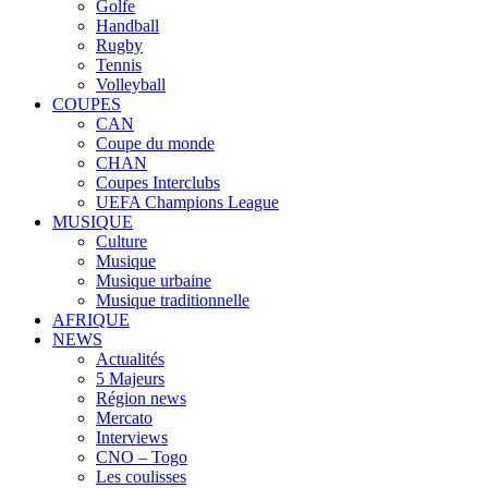
Golfe
Handball
Rugby
Tennis
Volleyball
COUPES
CAN
Coupe du monde
CHAN
Coupes Interclubs
UEFA Champions League
MUSIQUE
Culture
Musique
Musique urbaine
Musique traditionnelle
AFRIQUE
NEWS
Actualités
5 Majeurs
Région news
Mercato
Interviews
CNO – Togo
Les coulisses