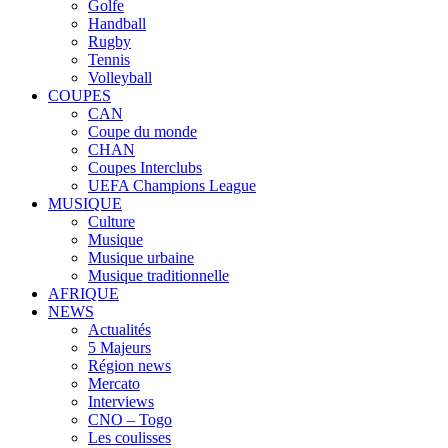
Golfe
Handball
Rugby
Tennis
Volleyball
COUPES
CAN
Coupe du monde
CHAN
Coupes Interclubs
UEFA Champions League
MUSIQUE
Culture
Musique
Musique urbaine
Musique traditionnelle
AFRIQUE
NEWS
Actualités
5 Majeurs
Région news
Mercato
Interviews
CNO – Togo
Les coulisses