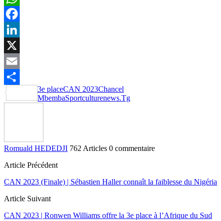
WhatsApp
Facebook
LinkedIn
X
Email
3e place
CAN 2023
Chancel
Partager
Mbemba
Sportculturenews.Tg
Romuald HEDEDJI
762 Articles
0 commentaire
Article Précédent
CAN 2023 (Finale) | Sébastien Haller connaît la faiblesse du Nigéria
Article Suivant
CAN 2023 | Ronwen Williams offre la 3e place à l’Afrique du Sud