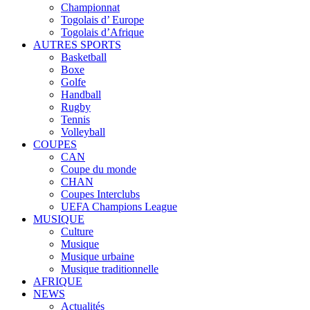
Championnat
Togolais d’ Europe
Togolais d’Afrique
AUTRES SPORTS
Basketball
Boxe
Golfe
Handball
Rugby
Tennis
Volleyball
COUPES
CAN
Coupe du monde
CHAN
Coupes Interclubs
UEFA Champions League
MUSIQUE
Culture
Musique
Musique urbaine
Musique traditionnelle
AFRIQUE
NEWS
Actualités