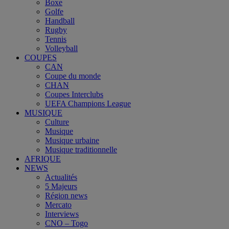
Boxe
Golfe
Handball
Rugby
Tennis
Volleyball
COUPES
CAN
Coupe du monde
CHAN
Coupes Interclubs
UEFA Champions League
MUSIQUE
Culture
Musique
Musique urbaine
Musique traditionnelle
AFRIQUE
NEWS
Actualités
5 Majeurs
Région news
Mercato
Interviews
CNO – Togo