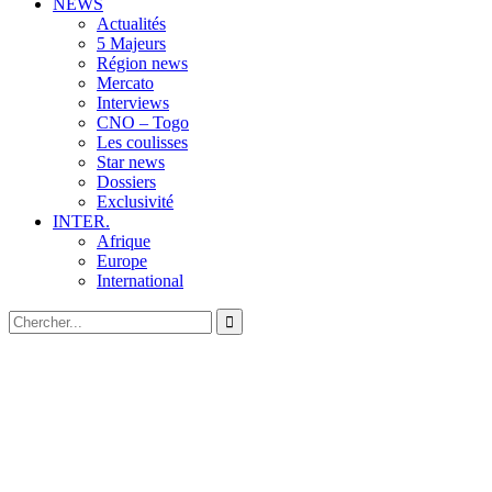
NEWS
Actualités
5 Majeurs
Région news
Mercato
Interviews
CNO – Togo
Les coulisses
Star news
Dossiers
Exclusivité
INTER.
Afrique
Europe
International