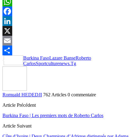
WhatsApp
Facebook
LinkedIn
X
Email
Burkina Faso
Lazare Banse
Roberto
Partager
Carlos
Sportculturenews.Tg
Romuald HEDEDJI
762 Articles
0 commentaire
Article Précédent
Burkina Faso | Les premiers mots de Roberto Carlos
Article Suivant
Côte d’Ivoire | Deux Champions d’Afrique distingués par Adama