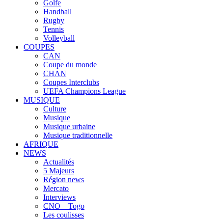
Golfe
Handball
Rugby
Tennis
Volleyball
COUPES
CAN
Coupe du monde
CHAN
Coupes Interclubs
UEFA Champions League
MUSIQUE
Culture
Musique
Musique urbaine
Musique traditionnelle
AFRIQUE
NEWS
Actualités
5 Majeurs
Région news
Mercato
Interviews
CNO – Togo
Les coulisses