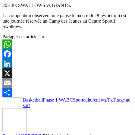
20H30: SWALLOWS vs GIANTS.
La compétition observera une pause le mercredi 28 février qui est
une journée réservée au Camp des Jeunes au Centre Sportif
Swallows.
Partager cet article sur :
WhatsApp
Facebook
LinkedIn
X
Email
Basketball
Phase 1 WABC
Sportculturenews.Tg
Tirage au
Partager
sort