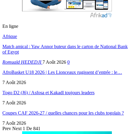
En ligne
Afrique
Match amical : Yaw Annor buteur dans le carton de National Bank
of Egypt
Romuald HEDEDJI
7 Août 2026
0
AfroBasket U18 2026 | Les Lionceaux rugissent d’entrée : le…
7 Août 2026
Togo D2 (J6) / Asfosa et Kakadl toujours leaders
7 Août 2026
Coupes CAF 2026-27 / quelles chances pour les clubs togolais ?
7 Août 2026
Prev
Next
1 De 841