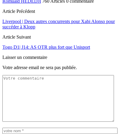
Romuald HEDEDJI
760 Articles
0 commentaire
Article Précédent
Liverpool | Deux autres concurrents pour Xabi Alonso pour
succéder à Klopp
Article Suivant
Togo D1| J14: AS OTR plus fort que Unisport
Laisser un commentaire
Votre adresse email ne sera pas publiée.