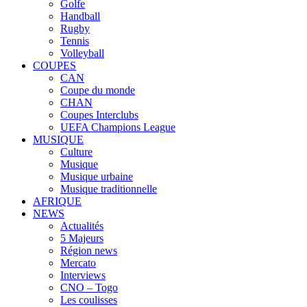
Golfe
Handball
Rugby
Tennis
Volleyball
COUPES
CAN
Coupe du monde
CHAN
Coupes Interclubs
UEFA Champions League
MUSIQUE
Culture
Musique
Musique urbaine
Musique traditionnelle
AFRIQUE
NEWS
Actualités
5 Majeurs
Région news
Mercato
Interviews
CNO – Togo
Les coulisses