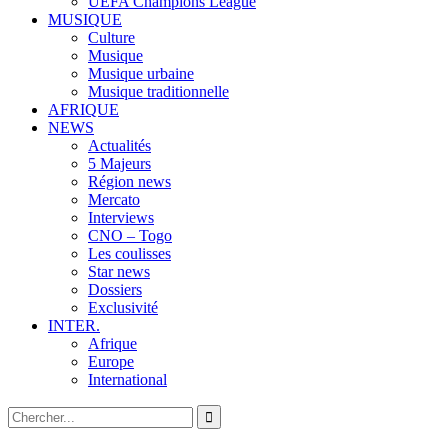
UEFA Champions League
MUSIQUE
Culture
Musique
Musique urbaine
Musique traditionnelle
AFRIQUE
NEWS
Actualités
5 Majeurs
Région news
Mercato
Interviews
CNO – Togo
Les coulisses
Star news
Dossiers
Exclusivité
INTER.
Afrique
Europe
International