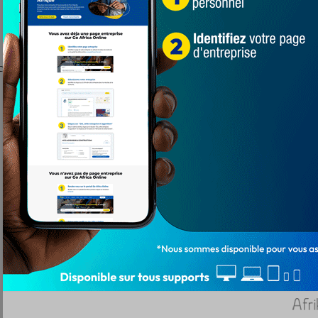
ché Naby Keita qui a refusé de monter dans le bus pour le match de la 