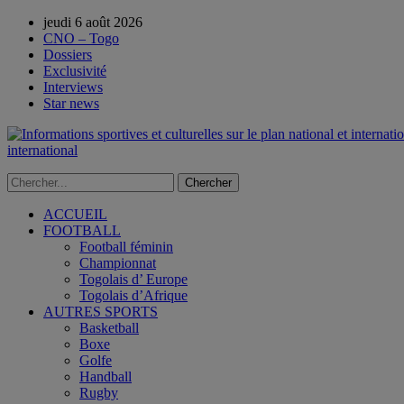
jeudi 6 août 2026
CNO – Togo
Dossiers
Exclusivité
Interviews
Star news
international
ACCUEIL
FOOTBALL
Football féminin
Championnat
Togolais d’ Europe
Togolais d’Afrique
AUTRES SPORTS
Basketball
Boxe
Golfe
Handball
Rugby