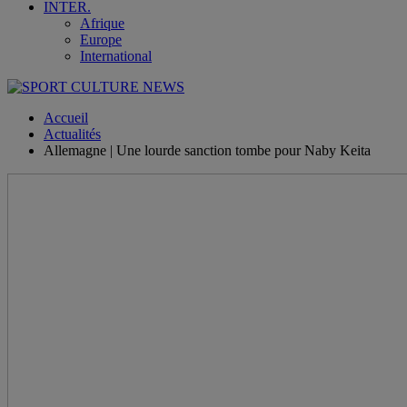
INTER.
Afrique
Europe
International
Accueil
Actualités
Allemagne | Une lourde sanction tombe pour Naby Keita