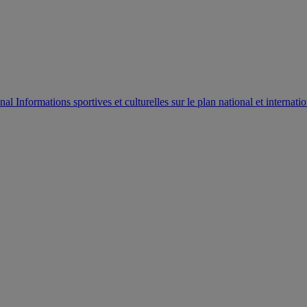
AUTORISATION DE LA HAAC N°0134/HAAC/12-2025/PL/
Informations sportives et culturelles sur le plan national et internatio