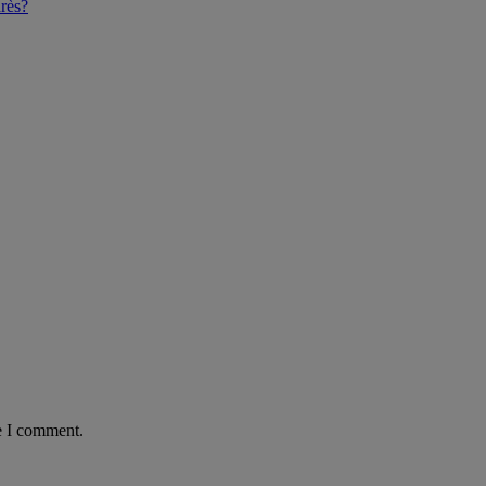
rès?
e I comment.