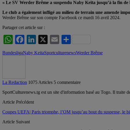
« Le SV Werder Brême a suspendu Naby Keïta jusqu’à la fin de l
Le club a également infligé au milieu de terrain une amende impor
Werder Brême sur son compte Facebook ce mardi 16 avril 2024.
Partager cet article sur :
WhatsApp
Facebook
LinkedIn
X
Email
Partager
Bundesliga
Naby Keita
Sportculturenews
Werder Brême
La Redaction
1075 Articles
5 commentaire
SportCulturenews.tg est un site d'information basé au Togo. Il traite d
Article Précédent
Coupes UEFA| Paris triomphe, l’OM jusqu’au bout du suspense, le bil
Article Suivant