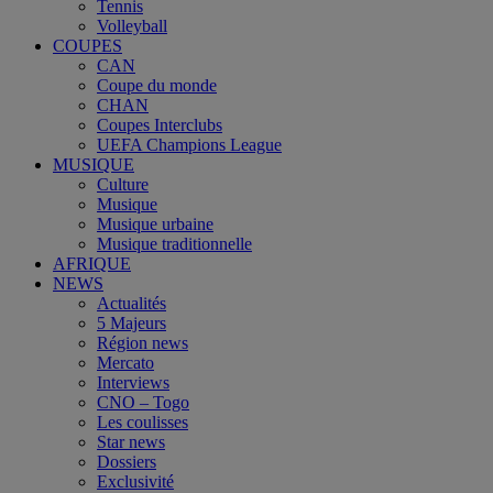
Tennis
Volleyball
COUPES
CAN
Coupe du monde
CHAN
Coupes Interclubs
UEFA Champions League
MUSIQUE
Culture
Musique
Musique urbaine
Musique traditionnelle
AFRIQUE
NEWS
Actualités
5 Majeurs
Région news
Mercato
Interviews
CNO – Togo
Les coulisses
Star news
Dossiers
Exclusivité