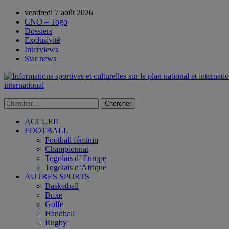
vendredi 7 août 2026
CNO – Togo
Dossiers
Exclusivité
Interviews
Star news
international
ACCUEIL
FOOTBALL
Football féminin
Championnat
Togolais d’ Europe
Togolais d’Afrique
AUTRES SPORTS
Basketball
Boxe
Golfe
Handball
Rugby