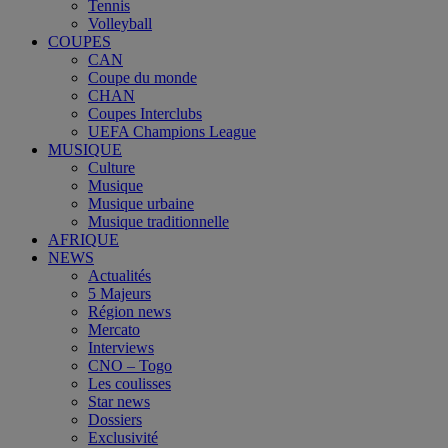
Tennis
Volleyball
COUPES
CAN
Coupe du monde
CHAN
Coupes Interclubs
UEFA Champions League
MUSIQUE
Culture
Musique
Musique urbaine
Musique traditionnelle
AFRIQUE
NEWS
Actualités
5 Majeurs
Région news
Mercato
Interviews
CNO – Togo
Les coulisses
Star news
Dossiers
Exclusivité