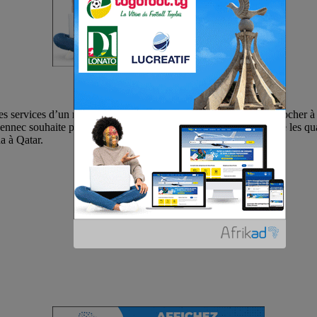
es services d’un nouvel entraîneur , Djamel Belmadi veut s’accrocher à so
ennec souhaite poursuivre son aventure avec les Fennecs afin de les qua
a à Qatar.