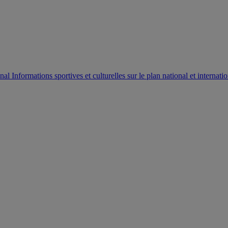
AUTORISATION DE LA HAAC N°0134/HAAC/12-2025/PL/
Informations sportives et culturelles sur le plan national et internatio