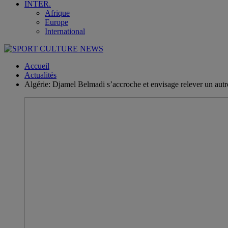
INTER.
Afrique
Europe
International
Accueil
Actualités
Algérie: Djamel Belmadi s’accroche et envisage relever un autr