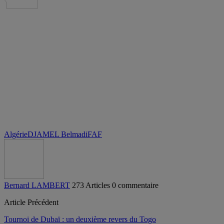
Partager
Algérie
DJAMEL Belmadi
FAF
Bernard LAMBERT
273 Articles
0 commentaire
Article Précédent
Tournoi de Dubaï : un deuxième revers du Togo