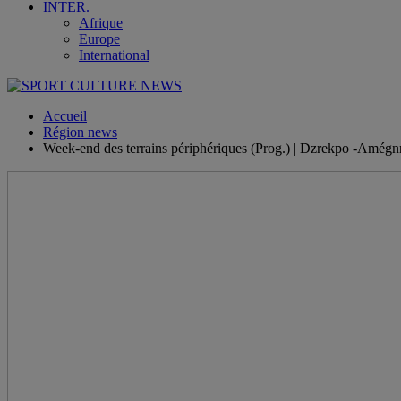
INTER.
Afrique
Europe
International
Accueil
Région news
Week-end des terrains périphériques (Prog.) | Dzrekpo -Amég