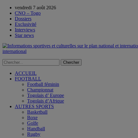
vendredi 7 août 2026
CNO – Togo
Dossiers
Exclusivité
Interviews
Star news
international
ACCUEIL
FOOTBALL
Football féminin
Championnat
Togolais d’ Europe
Togolais d’Afrique
AUTRES SPORTS
Basketball
Boxe
Golfe
Handball
Rugby