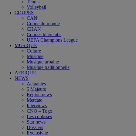
Tennis
Volleyball
COUPES
CAN
Coupe du monde
CHAN
Coupes Interclubs
UEFA Champions League
MUSIQUE
Culture
Musique
Musique urbaine
Musique traditionnelle
AFRIQUE
NEWS
Actualités
5 Majeurs
Région news
Mercato
Interviews
CNO – Togo
Les coulisses
Star news
Dossiers
Exclusivité