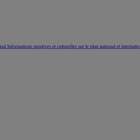
AUTORISATION DE LA HAAC N°0134/HAAC/12-2025/PL/
Informations sportives et culturelles sur le plan national et internatio