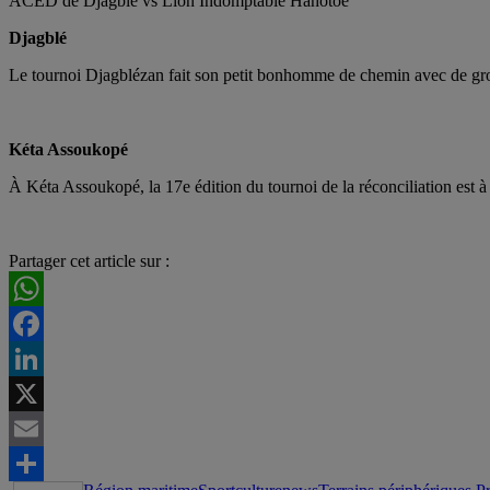
ACED de Djagblé vs Lion Indomptable Hahotoe
Djagblé
Le tournoi Djagblézan fait son petit bonhomme de chemin avec de gros
Kéta Assoukopé
À Kéta Assoukopé, la 17e édition du tournoi de la réconciliation est à 
Partager cet article sur :
WhatsApp
Facebook
LinkedIn
X
Email