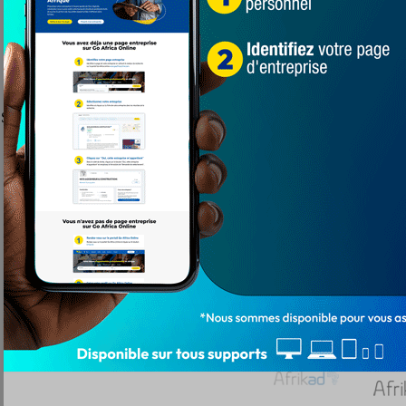
 Sedjro se poursuit sur le terrain du lycée de Dzrekpo. Ce week-end d