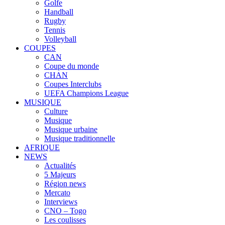
Golfe
Handball
Rugby
Tennis
Volleyball
COUPES
CAN
Coupe du monde
CHAN
Coupes Interclubs
UEFA Champions League
MUSIQUE
Culture
Musique
Musique urbaine
Musique traditionnelle
AFRIQUE
NEWS
Actualités
5 Majeurs
Région news
Mercato
Interviews
CNO – Togo
Les coulisses