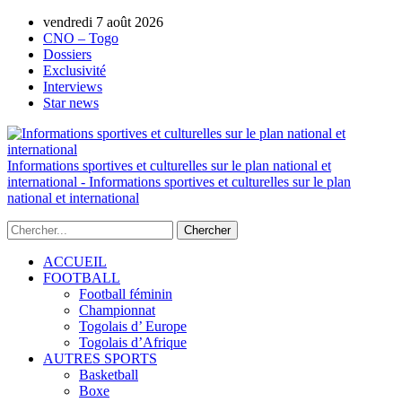
vendredi 7 août 2026
AUTORISATION DE LA HAAC N°0134/HAAC/12-
CNO – Togo
Dossiers
Exclusivité
Interviews
Star news
Informations sportives et culturelles sur le plan national et
international - Informations sportives et culturelles sur le plan
national et international
ACCUEIL
FOOTBALL
Football féminin
Championnat
Togolais d’ Europe
Togolais d’Afrique
AUTRES SPORTS
Basketball
Boxe