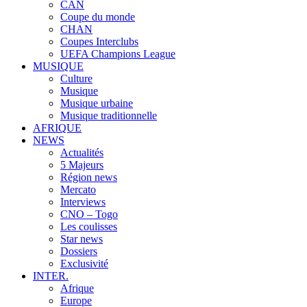
CAN
Coupe du monde
CHAN
Coupes Interclubs
UEFA Champions League
MUSIQUE
Culture
Musique
Musique urbaine
Musique traditionnelle
AFRIQUE
NEWS
Actualités
5 Majeurs
Région news
Mercato
Interviews
CNO – Togo
Les coulisses
Star news
Dossiers
Exclusivité
INTER.
Afrique
Europe