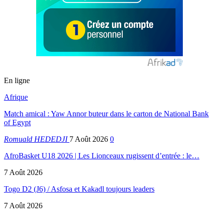
En ligne
Afrique
Match amical : Yaw Annor buteur dans le carton de National Bank
of Egypt
Romuald HEDEDJI
7 Août 2026
0
AfroBasket U18 2026 | Les Lionceaux rugissent d’entrée : le…
7 Août 2026
Togo D2 (J6) / Asfosa et Kakadl toujours leaders
7 Août 2026