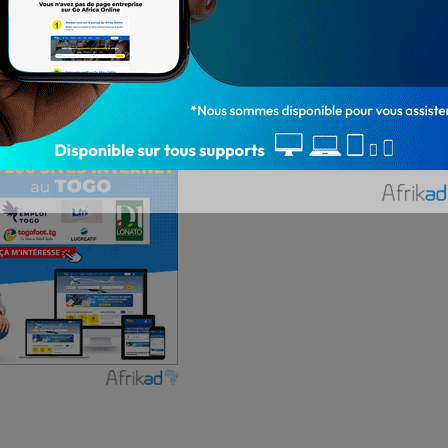
osnie-Herzégovine, le goal international togolais
l français Bradley Barcola, a finalement signé dans
Ferreira, club de deuxième division portugaise.
m Barcola »
a écrit le nouveau club de L’Epervier.