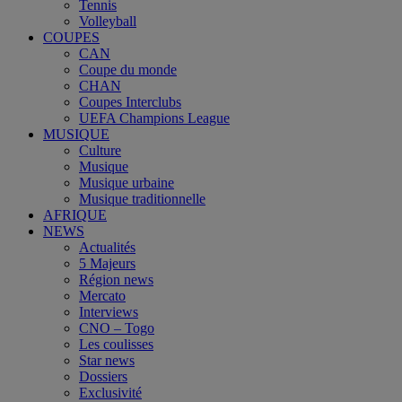
Tennis
Volleyball
COUPES
CAN
Coupe du monde
CHAN
Coupes Interclubs
UEFA Champions League
MUSIQUE
Culture
Musique
Musique urbaine
Musique traditionnelle
AFRIQUE
NEWS
Actualités
5 Majeurs
Région news
Mercato
Interviews
CNO – Togo
Les coulisses
Star news
Dossiers
Exclusivité