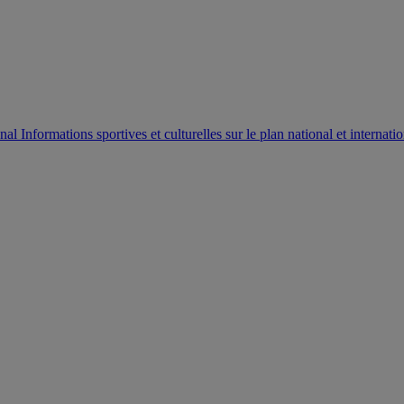
AUTORISATION DE LA HAAC N°0134/HAAC/12-2025/PL/
Informations sportives et culturelles sur le plan national et internatio