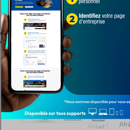
e aux populations, la culture du vivre ensemble et l’épanouissement.
Victoire FC va se mesurer au Grand Baobab.