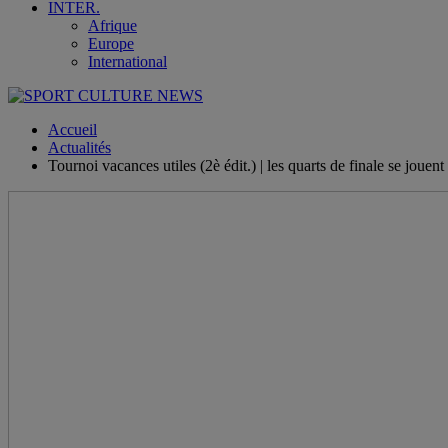
INTER.
Afrique
Europe
International
Accueil
Actualités
Tournoi vacances utiles (2è édit.) | les quarts de finale se joue