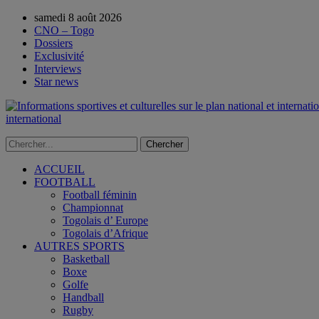
samedi 8 août 2026
CNO – Togo
Dossiers
Exclusivité
Interviews
Star news
international
ACCUEIL
FOOTBALL
Football féminin
Championnat
Togolais d’ Europe
Togolais d’Afrique
AUTRES SPORTS
Basketball
Boxe
Golfe
Handball
Rugby