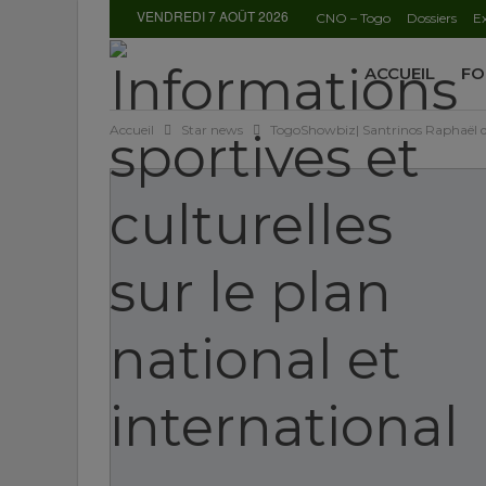
VENDREDI 7 AOÛT 2026
CNO – Togo
Dossiers
Ex
ACCUEIL
FO
Accueil
Star news
TogoShowbiz| Santrinos Raphaël dévo