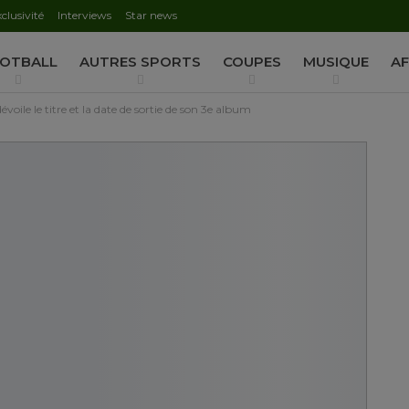
clusivité
Interviews
Star news
AUTORISATION DE LA HAAC N°0134/HAAC/12-2025/PL/
OTBALL
AUTRES SPORTS
COUPES
MUSIQUE
AF
ile le titre et la date de sortie de son 3e album