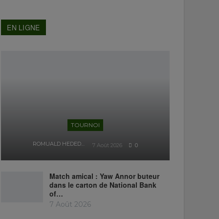
EN LIGNE
TOURNOI
ROMUALD HEDEDJI
7 Août 2026
0
Match amical : Yaw Annor buteur
dans le carton de National Bank
of…
7 Août 2026