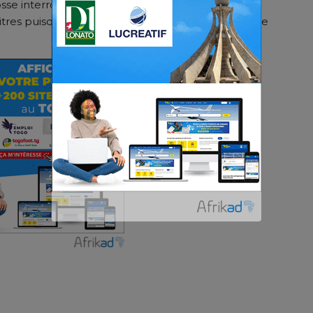
osse interrogation reste le nombre de titres que
itres puisque nous sommes en 2024. Attendons de
er