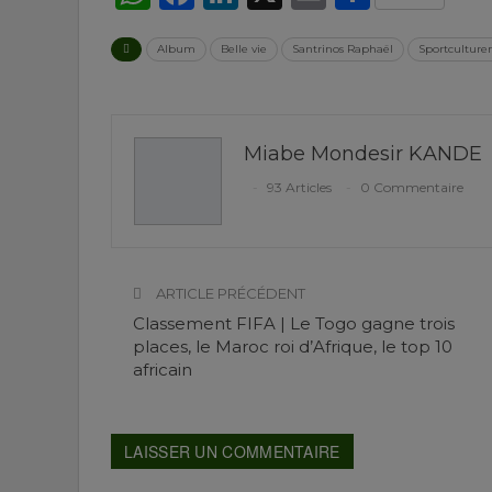
Album
Belle vie
Santrinos Raphaël
Sportculture
Miabe Mondesir KANDE
93 Articles
0 Commentaire
ARTICLE PRÉCÉDENT
Classement FIFA | Le Togo gagne trois
places, le Maroc roi d’Afrique, le top 10
africain
LAISSER UN COMMENTAIRE