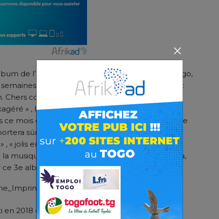
album de l’artiste le plus en vue du moment au Togo,
 semaines via sa page Facebook par ce message :
in. Chers collègues tenez en compte pour vos
xagéré » , le Belifornia Boy revient avec un teaser
ce mois d’Avril. Le nouvel opus est baptisé « Belle
omportera sûrement des titres aussi succulents que
, « jolis enfants » , « Ne me fuis pas » qui des
de la musique africaines comme Debordo Leekunfa,
r ce 3e album.
rti en 2018 est composé de 18 titres et « Coup de