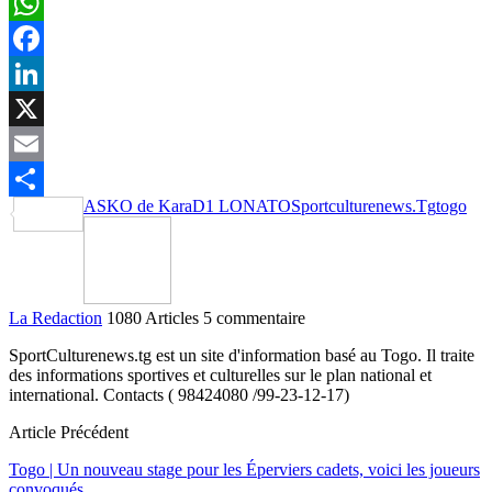
WhatsApp
Facebook
LinkedIn
X
Email
ASKO de Kara
D1 LONATO
Sportculturenews.Tg
togo
Partager
La Redaction
1080 Articles
5 commentaire
SportCulturenews.tg est un site d'information basé au Togo. Il traite
des informations sportives et culturelles sur le plan national et
international. Contacts ( 98424080 /99-23-12-17)
Article Précédent
Togo | Un nouveau stage pour les Éperviers cadets, voici les joueurs
convoqués