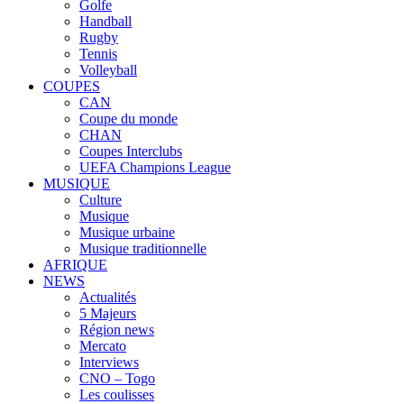
Golfe
Handball
Rugby
Tennis
Volleyball
COUPES
CAN
Coupe du monde
CHAN
Coupes Interclubs
UEFA Champions League
MUSIQUE
Culture
Musique
Musique urbaine
Musique traditionnelle
AFRIQUE
NEWS
Actualités
5 Majeurs
Région news
Mercato
Interviews
CNO – Togo
Les coulisses