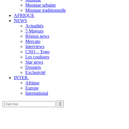
Musique urbaine
Musique traditionnelle
AFRIQUE
NEWS
Actualités
5 Majeurs
Région news
Mercato
Interviews
CNO – Togo
Les coulisses
Star news
Dossiers
Exclusivité
INTER.
Afrique
Europe
International