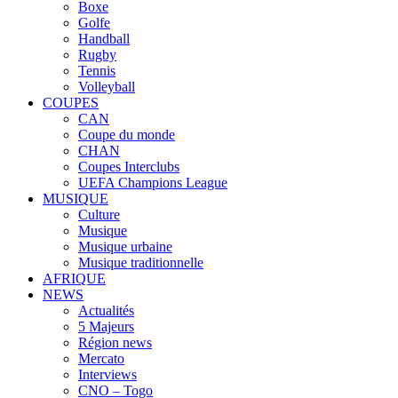
Boxe
Golfe
Handball
Rugby
Tennis
Volleyball
COUPES
CAN
Coupe du monde
CHAN
Coupes Interclubs
UEFA Champions League
MUSIQUE
Culture
Musique
Musique urbaine
Musique traditionnelle
AFRIQUE
NEWS
Actualités
5 Majeurs
Région news
Mercato
Interviews
CNO – Togo