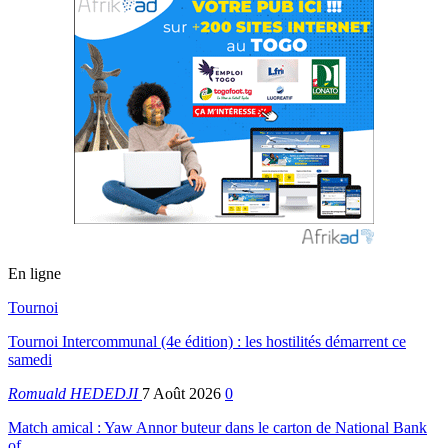
En ligne
Tournoi
Tournoi Intercommunal (4e édition) : les hostilités démarrent ce
samedi
Romuald HEDEDJI
7 Août 2026
0
Match amical : Yaw Annor buteur dans le carton de National Bank
of…