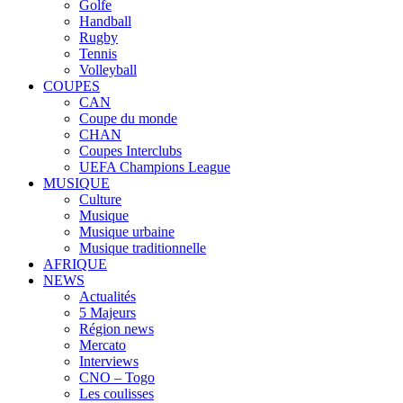
Golfe
Handball
Rugby
Tennis
Volleyball
COUPES
CAN
Coupe du monde
CHAN
Coupes Interclubs
UEFA Champions League
MUSIQUE
Culture
Musique
Musique urbaine
Musique traditionnelle
AFRIQUE
NEWS
Actualités
5 Majeurs
Région news
Mercato
Interviews
CNO – Togo
Les coulisses