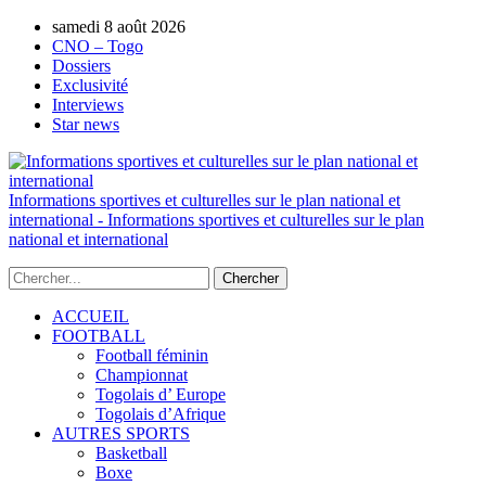
AUTORISATION DE LA HAAC N°0134/HAAC/12-
samedi 8 août 2026
2025/PL/P
CNO – Togo
Dossiers
Exclusivité
Interviews
Star news
Informations sportives et culturelles sur le plan national et
international - Informations sportives et culturelles sur le plan
national et international
ACCUEIL
FOOTBALL
Football féminin
Championnat
Togolais d’ Europe
Togolais d’Afrique
AUTRES SPORTS
Basketball
Boxe